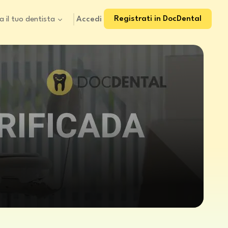
Registrati in DocDental
Accedi
a il tuo dentista