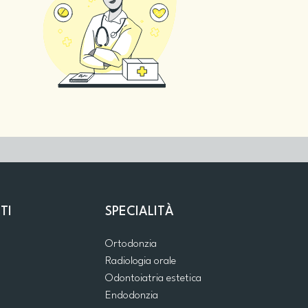
TI
SPECIALITÀ
Ortodonzia
Radiologia orale
Odontoiatria estetica
Endodonzia