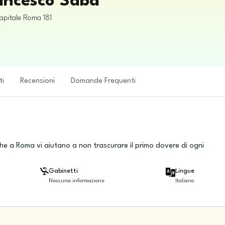
rancesco Saba
apitale
Roma
181
ti
Recensioni
Domande Frequenti
he a Roma vi aiutano a non trascurare il primo dovere di ogni
Gabinetti
Lingue
Nessuna informazione
Italiano