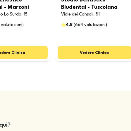
entistico
Studio Dentistico
l - Marconi
Bludental - Tuscolana
o Lo Surdo, 15
Viale dei Consoli, 81
valutazioni
)
4.8
(
664
valutazioni
)
edere
Clinica
Vedere
Clinica
qui?