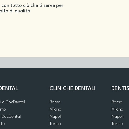
 con tutto ciò che ti serve per
salto di qualità
DENTAL
CLINICHE DENTALI
DENTIS
ti a DocDental
Roma
Roma
iamo
Milano
Milano
i DocDental
Napoli
Napoli
tto
Torino
Torino