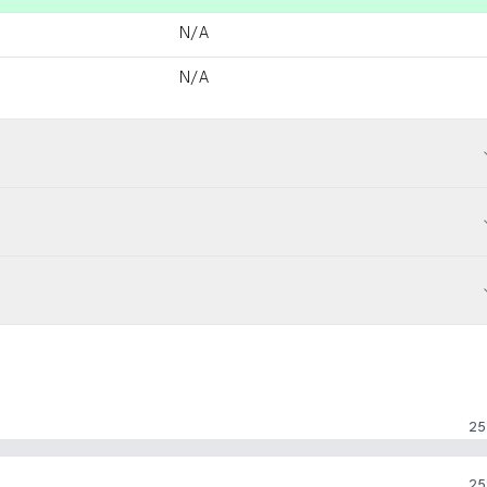
N/A
N/A
25
25