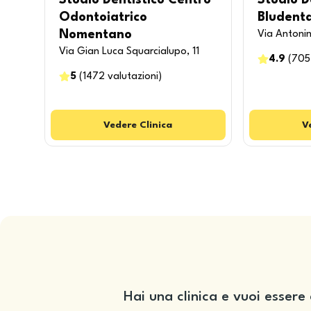
Studio Dentistico Centro
Studio D
Odontoiatrico
Bludenta
Nomentano
Via Antonin
Via Gian Luca Squarcialupo, 11
4.9
(
705
5
(
1472
valutazioni
)
Vedere
Clinica
V
Hai una clinica e vuoi essere 