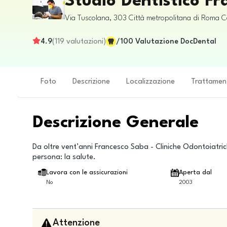
Studio Dentistico F
Via Tuscolana, 303
Città metropolitana di Roma C
4.9
(
119
valutazioni
)
/100
Valutazione DocDental
Foto
Descrizione
Localizzazione
Trattamen
Descrizione Generale
Da oltre vent’anni Francesco Saba - Cliniche Odontoiatric
persona: la salute.
Lavora con le assicurazioni
Aperta dal
No
2003
Attenzione