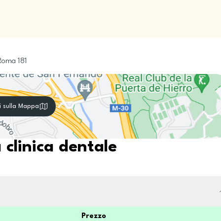
Roma
181
i sulla Mappa
 clinica dentale
Prezzo