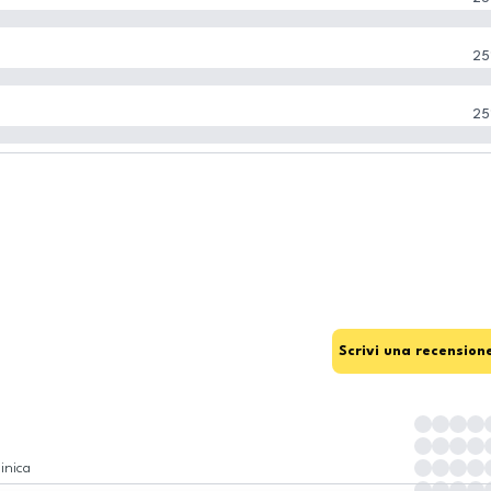
25
25
Scrivi una recension
inica