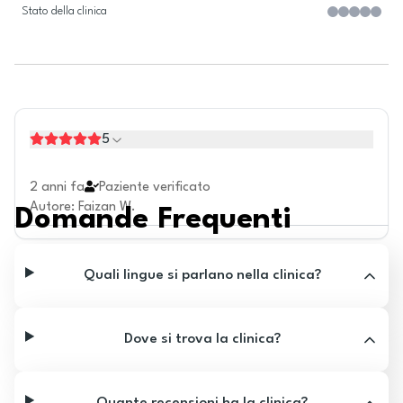
Stato della clinica
5
2 anni fa
Paziente verificato
Autore
:
Faizan W.
Domande Frequenti
Quali lingue si parlano nella clinica?
Dove si trova la clinica?