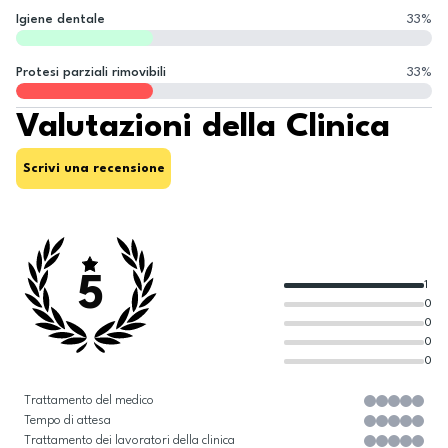
Igiene dentale
33
%
Protesi parziali rimovibili
33
%
Valutazioni della Clinica
Scrivi una recensione
5
1
0
0
0
0
Trattamento del medico
Tempo di attesa
Trattamento dei lavoratori della clinica