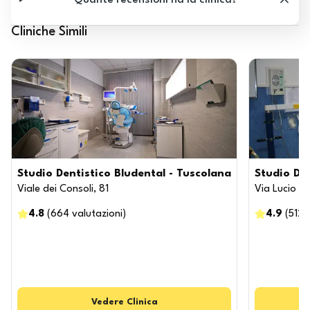
Quante recensioni ha la clinica?
Cliniche Simili
Studio Dentistico Bludental - Tuscolana
Studio De
Viale dei Consoli, 81
Via Lucio El
4.8
(
664
valutazioni
)
4.9
(
512
Vedere
Clinica