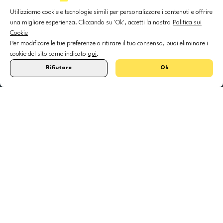
DENTISTI
SPECIALITÀ
Utilizziamo cookie e tecnologie simili per personalizzare i contenuti e offrire
una migliore esperienza. Cliccando su 'Ok', accetti la nostra
Politica sui
Roma
Ortodonzia
Cookie
Milano
Radiologia orale
Per modificare le tue preferenze o ritirare il tuo consenso, puoi eliminare i
Napoli
Odontoiatria estetica
cookie del sito come indicato
qui
.
Torino
Endodonzia
Rifiutare
Ok
Firenze
Protesi
Bologna
Chirurgia maxillo-facciale
Anestesiologia dentale
Odontoiatria estetica
Emergenze dentali
Odontoiatria generale
Odontoiatria pediatrica
Chirurgia orale
Implantologia dentale
Parodontologia
© 2025 DocDental. Tutti i diritti riservati.