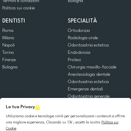
Termini e condizioni
Bologna
Politica sui cookie
DENTISTI
SPECIALITÀ
Roma
Ortodonzia
Milano
Radiologia orale
Napoli
Odontoiatria estetica
Torino
Endodonzia
Firenze
Protesi
Bologna
Chirurgia maxillo-facciale
Anestesiologia dentale
Odontoiatria estetica
Emergenze dentali
Odontoiatria generale
Odontoiatria pediatrica
La tua Privacy
Chirurgia orale
Utilizziamo cookie e tecnologie simili per personalizzare i contenuti e offrire
Implantologia dentale
una migliore esperienza. Cliccando su 'Ok', accetti la nostra
Politica sui
Parodontologia
Cookie