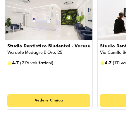
Studio Dentistico Bludental - Varese
Studio Dentis
Via delle Medaglie D'Oro, 25
Via Camillo Ben
4.7
(
276
valutazioni
)
4.7
(
131
valut
Vedere
Clinica
Ve