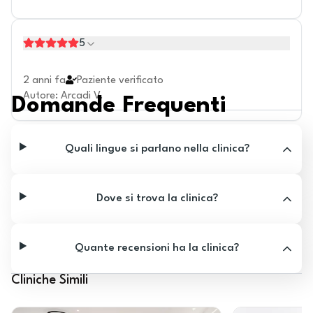
5
2 anni fa
Paziente verificato
Autore
:
Arcadi V.
Domande Frequenti
Quali lingue si parlano nella clinica?
Dove si trova la clinica?
Quante recensioni ha la clinica?
Cliniche Simili