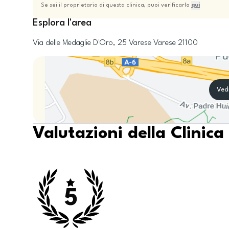
Se sei il proprietario di questa clinica, puoi verificarla
qui
Esplora l'area
Via delle Medaglie D'Oro, 25
Varese
Varese
21100
Ved
Valutazioni della Clinica
5