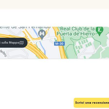
i sulla Mappa
Scrivi una recension