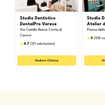
Studio Dentistico
Studio D
DentalPro Varese
Atelier 
Via Camillo Benso Conte di
Piazza dell
Cavour
5
(
108
va
4.7
(
131
valutazioni
)
Vedere
Clinica
V