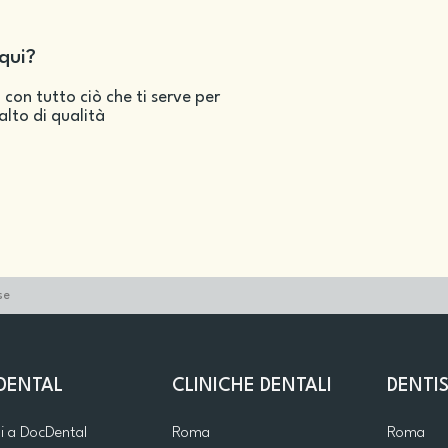
qui?
 con tutto ciò che ti serve per
salto di qualità
se
DENTAL
CLINICHE DENTALI
DENTIS
ti a DocDental
Roma
Roma