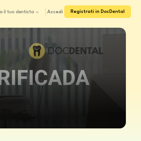
Registrati in DocDental
Accedi
a il tuo dentista