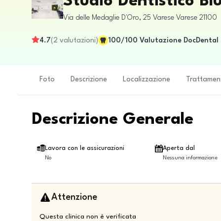
Studio Dentistico Bl
Via delle Medaglie D'Oro, 25
Varese
Varese
21100
4.7
(
2
valutazioni
)
100
/100
Valutazione DocDental
Foto
Descrizione
Localizzazione
Trattamen
Descrizione Generale
Lavora con le assicurazioni
Aperta dal
No
Nessuna informazione
Attenzione
Questa clinica non è verificata