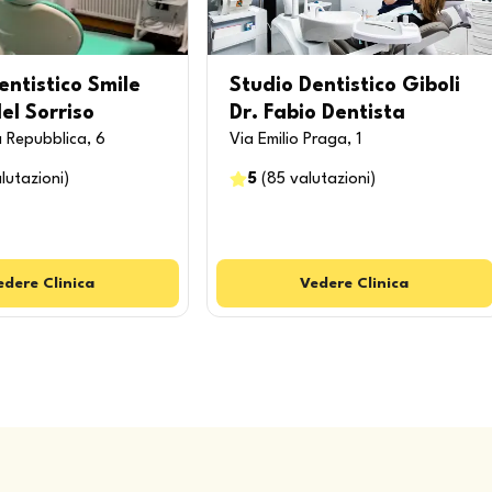
entistico Smile
Studio Dentistico Giboli
del Sorriso
Dr. Fabio Dentista
a Repubblica, 6
Via Emilio Praga, 1
lutazioni
)
5
(
85
valutazioni
)
edere
Clinica
Vedere
Clinica