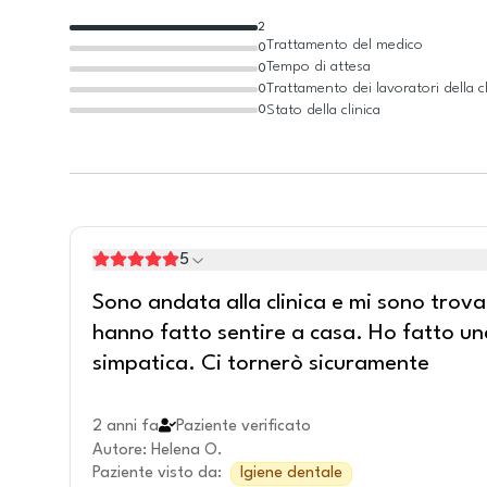
2
Trattamento del medico
0
Tempo di attesa
0
Trattamento dei lavoratori della cl
0
Stato della clinica
0
5
Sono andata alla clinica e mi sono trova
hanno fatto sentire a casa. Ho fatto una
simpatica. Ci tornerò sicuramente
2 anni fa
Paziente verificato
Autore
:
Helena O.
Paziente visto da
:
Igiene dentale