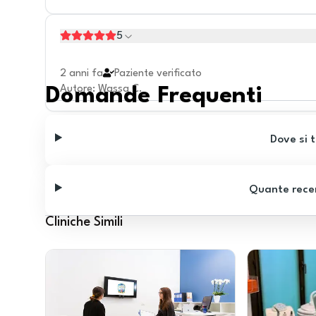
5
2 anni fa
Paziente verificato
Autore
:
Wassa C.
Domande Frequenti
Dove si t
Quante recen
Cliniche Simili