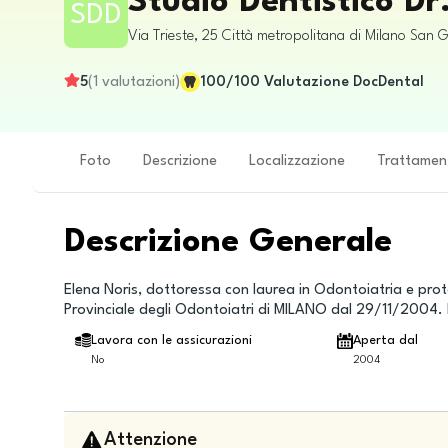
Studio Dentistico Dr
SDD
Via Trieste, 25
Città metropolitana di Milano
San G
5
(
1
valutazioni
)
100
/100
Valutazione DocDental
Foto
Descrizione
Localizzazione
Trattamen
Descrizione Generale
Elena Noris, dottoressa con laurea in Odontoiatria e prote
Provinciale degli Odontoiatri di MILANO dal 29/11/2004. Es
Lavora con le assicurazioni
Aperta dal
No
2004
Attenzione