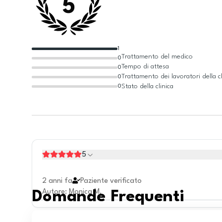
5
1
Trattamento del medico
0
Tempo di attesa
0
Trattamento dei lavoratori della cl
0
Stato della clinica
0
5
2 anni fa
Paziente verificato
Autore
:
Monica M.
Domande Frequenti