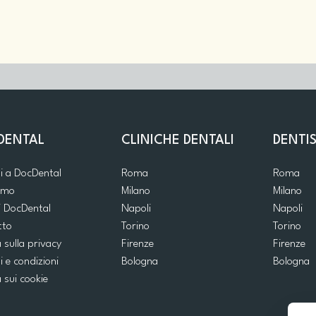
DENTAL
CLINICHE DENTALI
DENTIS
ti a DocDental
Roma
Roma
iamo
Milano
Milano
i DocDental
Napoli
Napoli
tto
Torino
Torino
a sulla privacy
Firenze
Firenze
i e condizioni
Bologna
Bologna
a sui cookie