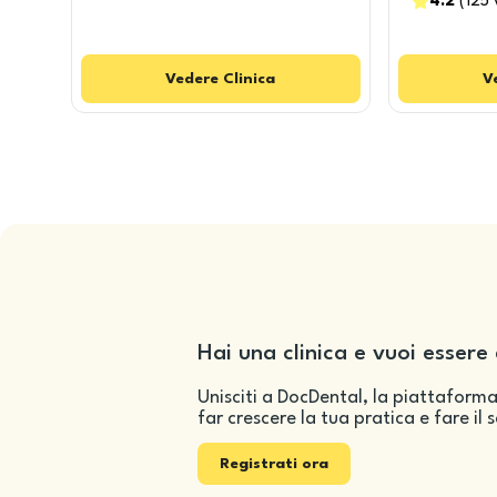
4.2
(
125
Vedere
Clinica
V
Hai una clinica e vuoi essere 
Unisciti a DocDental, la piattaforma
far crescere la tua pratica e fare il 
Registrati ora