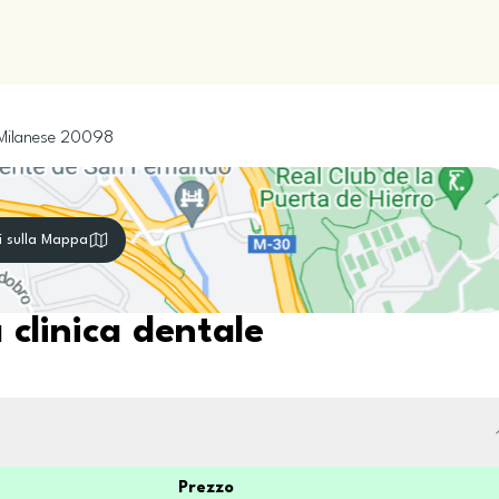
Milanese
20098
i sulla Mappa
 clinica dentale
Prezzo