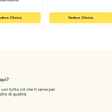
valutazioni
)
edere
Clinica
Vedere
Clinica
qui?
 con tutto ciò che ti serve per
salto di qualità