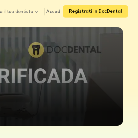
Registrati in DocDental
Accedi
a il tuo dentista