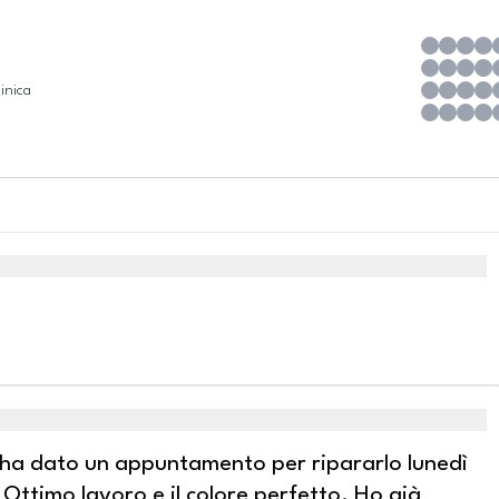
inica
 ha dato un appuntamento per ripararlo lunedì
ttimo lavoro e il colore perfetto. Ho già