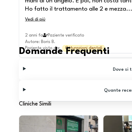
mani di un angelo. E poi, non costa tant
Ho fatto il trattamento alle 2 e mezza
..
Vedi di più
2 anni fa
Paziente verificato
Autore
:
Boris B.
Paziente visto da
:
Otturazioni dentali
Domande Frequenti
Dove si t
Quante recen
Cliniche Simili