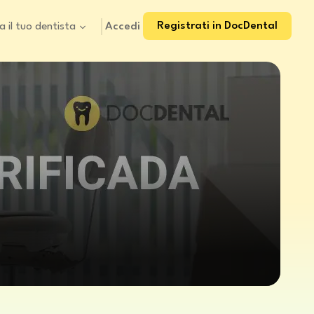
Registrati in DocDental
Accedi
a il tuo dentista