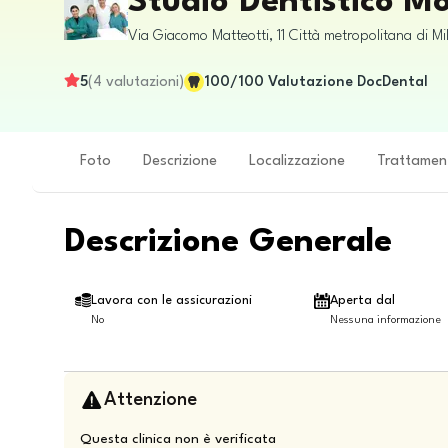
Studio Dentistico M
Via Giacomo Matteotti, 11
Città metropolitana di Mi
5
(
4
valutazioni
)
100
/100
Valutazione DocDental
Foto
Descrizione
Localizzazione
Trattamen
Descrizione Generale
Lavora con le assicurazioni
Aperta dal
No
Nessuna informazione
Attenzione
Questa clinica non è verificata