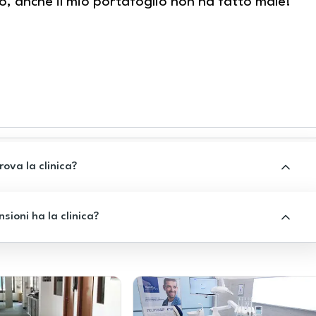
o, anche il mio portafoglio non ha fatto male!
.
rova la clinica?
sioni ha la clinica?