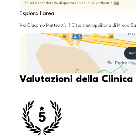
Se sei il proprietario di questa clinica, puoi verificarla
qui
Esplora l'area
Via Giacomo Matteotti, 11
Città metropolitana di Milano
Sa
Ved
Valutazioni della Clinica
5