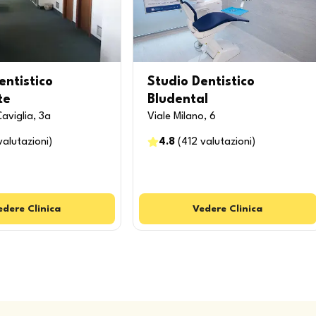
entistico
Studio Dentistico
te
Bludental
Caviglia, 3a
Viale Milano, 6
valutazioni
)
4.8
(
412
valutazioni
)
edere
Clinica
Vedere
Clinica