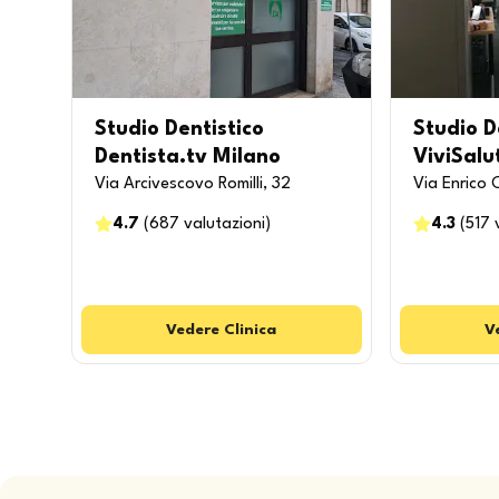
Studio Dentistico
Studio D
Dentista.tv Milano
ViviSalu
Via Arcivescovo Romilli, 32
Via Enrico 
4.7
(
687
valutazioni
)
4.3
(
517
Vedere
Clinica
V