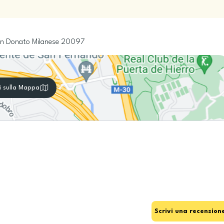
n Donato Milanese
20097
i sulla Mappa
Scrivi una recension