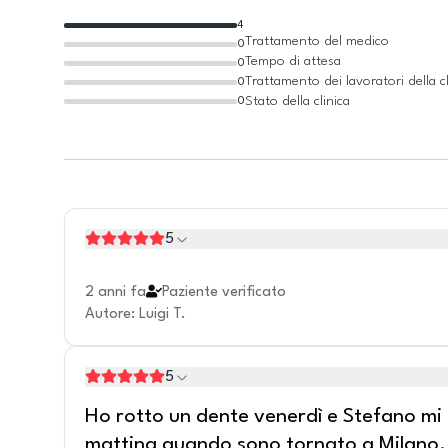
4
Trattamento del medico
0
Tempo di attesa
0
Trattamento dei lavoratori della cl
0
Stato della clinica
0
5
2 anni fa
Paziente verificato
Autore
:
Luigi T.
5
Ho rotto un dente venerdì e Stefano mi
mattina quando sono tornato a Milano. O