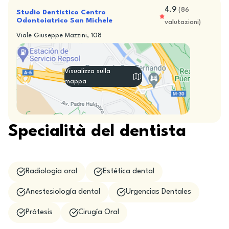
4.9
(
86
Studio Dentistico Centro
Odontoiatrico San Michele
valutazioni
)
Viale Giuseppe Mazzini, 108
Visualizza sulla
mappa
Specialità del dentista
Radiología oral
Estética dental
Anestesiología dental
Urgencias Dentales
Prótesis
Cirugía Oral