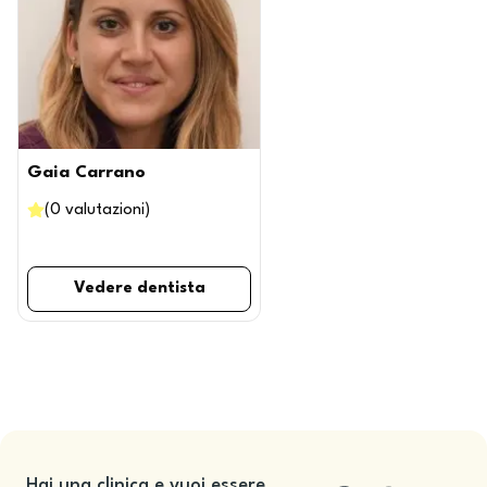
Gaia Carrano
(
0
valutazioni
)
Vedere dentista
Hai una clinica e vuoi essere