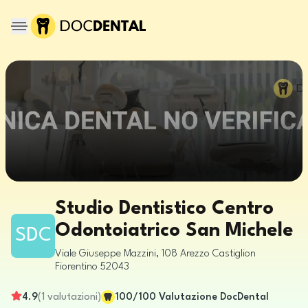
Studio Dentistico Centro
Odontoiatrico San Michele
SDC
Viale Giuseppe Mazzini, 108
Arezzo
Castiglion
Fiorentino
52043
4.9
(
1
valutazioni
)
100
/100
Valutazione DocDental