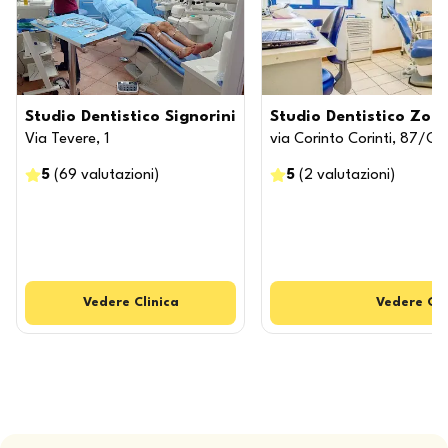
Studio Dentistico Signorini
Studio Dentistico Zomp
Via Tevere, 1
via Corinto Corinti, 87/C
5
(
69
valutazioni
)
5
(
2
valutazioni
)
Vedere
Clinica
Vedere
Cli