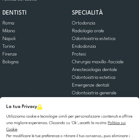
DENTISTI
SPECIALITÀ
Roma
Ortodonzia
Milano
Radiologia orale
Napoli
Odontoiatria estetica
Torino
Endodonzia
Firenze
Protesi
Bologna
Chirurgia maxillo-facciale
Anestesiologia dentale
Odontoiatria estetica
Emergenze dentali
Odontoiatria generale
Odontoiatria pediatrica
La tua Privacy
Chirurgia orale
Implantologia dentale
Utilizziamo cookie e tecnologie simili per personalizzare i contenuti e offrire
una migliore esperienza. Cliccando su 'Ok', accetti la nostra
Politica sui
Parodontologia
Cookie
Per modificare le tue preferenze o ritirare il tuo consenso, puoi eliminare i