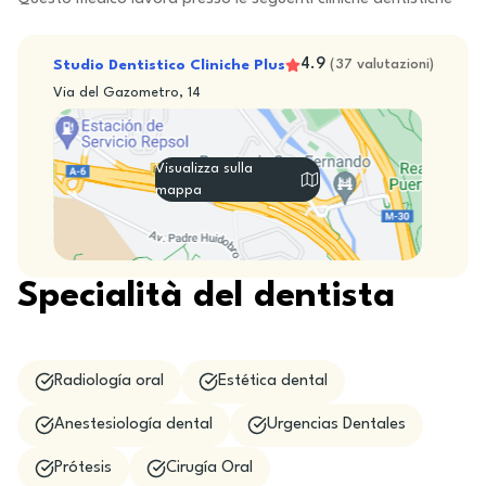
4.9
Studio Dentistico Cliniche Plus
(
37
valutazioni
)
Via del Gazometro, 14
Visualizza sulla
mappa
Specialità del dentista
Radiología oral
Estética dental
Anestesiología dental
Urgencias Dentales
Prótesis
Cirugía Oral