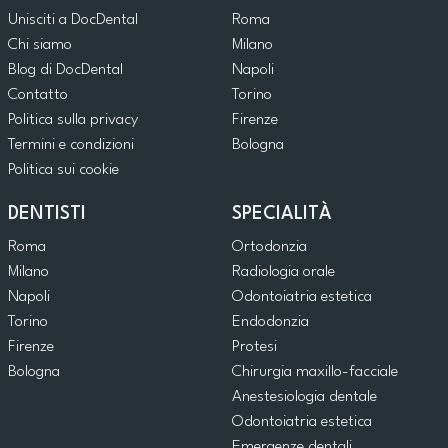
Unisciti a DocDental
Roma
Chi siamo
Milano
Blog di DocDental
Napoli
Contatto
Torino
Politica sulla privacy
Firenze
Termini e condizioni
Bologna
Politica sui cookie
DENTISTI
SPECIALITÀ
Roma
Ortodonzia
Milano
Radiologia orale
Napoli
Odontoiatria estetica
Torino
Endodonzia
Firenze
Protesi
Bologna
Chirurgia maxillo-facciale
Anestesiologia dentale
Odontoiatria estetica
Emergenze dentali