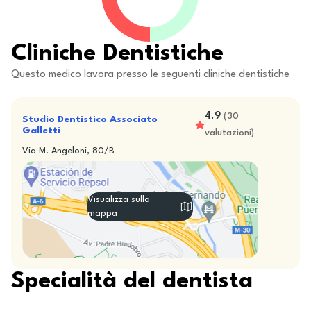
Cliniche Dentistiche
Questo medico lavora presso le seguenti cliniche dentistiche
4.9
(
30
Studio Dentistico Associato
Galletti
valutazioni
)
Via M. Angeloni, 80/B
Visualizza sulla
mappa
Specialità del dentista