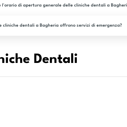
entistico a Livorno a chi cerca un
professionalità
 l'orario di apertura generale delle cliniche dentali a Bagher
rattamento efficace, personalizzato e
Bonetto è un pu
oprattutto sicuro. Tornerò sicuramente
cerca un denti
nche per l’igiene dentale periodica.
empatia e una 
e cliniche dentali a Bagheria offrono servizi di emergenza?
paziente. Lo co
niche Dentali