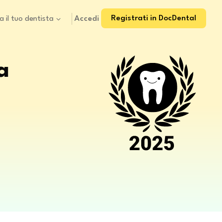
Registrati in DocDental
Accedi
a il tuo dentista
a