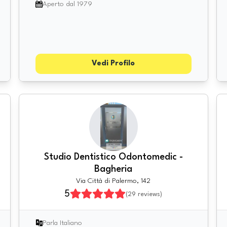
Aperto dal 1979
Vedi Profilo
Studio Dentistico Odontomedic -
Bagheria
Via Città di Palermo, 142
5
(
29
reviews)
Parla Italiano