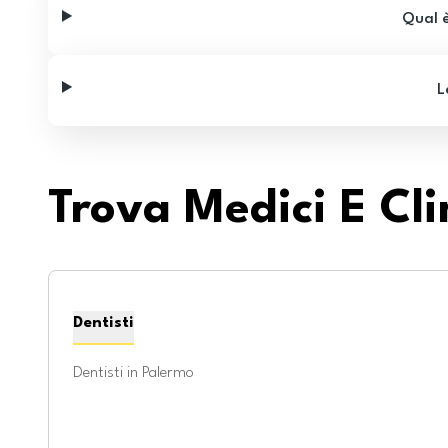
d
Qual è
t
s
a
L
Trova Medici E Cli
Dentisti
Dentisti in
Palermo