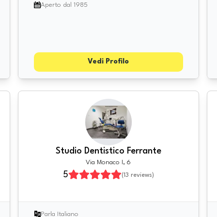
Aperto dal 1985
Vedi Profilo
Studio Dentistico Ferrante
Via Monaco I, 6
5
(
13
reviews)
Parla Italiano