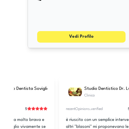
Vedi Profilo
Studio Dentistico Capello Dr. Roberto
Clinica
5
recentOpinions.verified
r
ottimi dentisti sia umanamente che
H
professionalmente. hanno in cura i miei
L