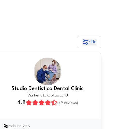
Filtri
Studio Dentistico Dental Clinic
Via Renato Guttuso, 13
4.8
(
49
reviews)
Parla Italiano