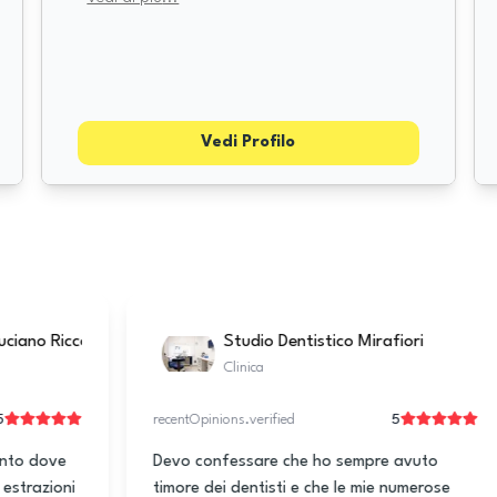
Vedi Profilo
Studio Dentistico D’Abramo
Matt
MB
Clinica
Dentis
5
ecentOpinions.verified
recentOpinions.ver
o scelto lo Studio Dentistico D’abramo a
Ho trovato nel
ivorno su consiglio di un’amica per
professionista 