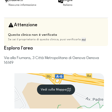
Gabinetti
Lingue
Nessuna informazione
Italiano
Attenzione
Questa clinica non è verificata
Se sei il proprietario di questa clinica, puoi verificarla
qui
Esplora l'area
Via alla Fiumara, 3
Città Metropolitana di Genova
Genova
16149
Vedi sulla Mappa