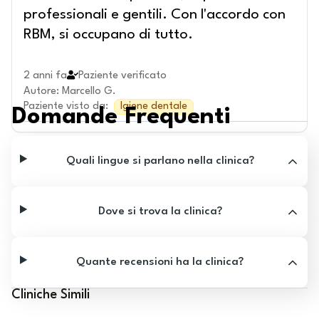
professionali e gentili. Con l'accordo con
RBM, si occupano di tutto.
2 anni fa
Paziente verificato
Autore
:
Marcello G.
Paziente visto da
:
Igiene dentale
Domande Frequenti
Quali lingue si parlano nella clinica?
Dove si trova la clinica?
Quante recensioni ha la clinica?
Cliniche Simili