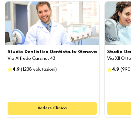
Studio Dentistico Dentista.tv Genova
Studio Dent
Via Alfredo Carzino, 43
Via XII Ottobr
4.9
(
1238
valutazioni
)
4.9
(
990
va
Vedere
Clinica