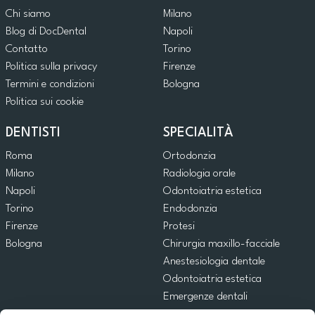
Chi siamo
Milano
Blog di DocDental
Napoli
Contatto
Torino
Politica sulla privacy
Firenze
Termini e condizioni
Bologna
Politica sui cookie
DENTISTI
SPECIALITÀ
Roma
Ortodonzia
Milano
Radiologia orale
Napoli
Odontoiatria estetica
Torino
Endodonzia
Firenze
Protesi
Bologna
Chirurgia maxillo-facciale
Anestesiologia dentale
Odontoiatria estetica
Emergenze dentali
Odontoiatria generale