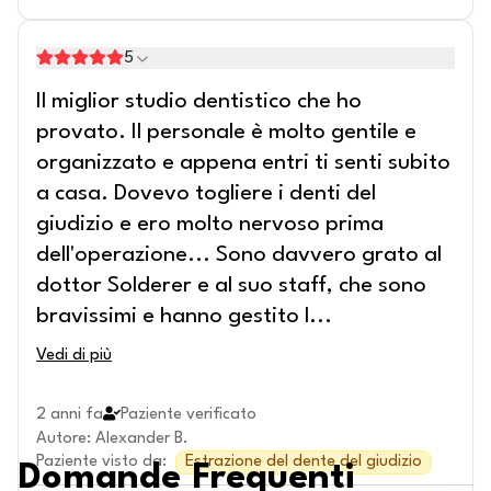
5
Il miglior studio dentistico che ho
provato. Il personale è molto gentile e
organizzato e appena entri ti senti subito
a casa. Dovevo togliere i denti del
giudizio e ero molto nervoso prima
dell'operazione... Sono davvero grato al
dottor Solderer e al suo staff, che sono
bravissimi e hanno gestito l
...
Vedi di più
2 anni fa
Paziente verificato
Autore
:
Alexander B.
Paziente visto da
:
Estrazione del dente del giudizio
Domande Frequenti