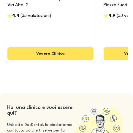
Via Alta, 2
Piazza Fuori Po
4.4
(
35
valutazioni
)
4.9
(
33
valu
Vedere
Clinica
Ved
Hai una clinica e vuoi essere
qui?
Unisciti a DocDental, la piattaforma
con tutto ciò che ti serve per far