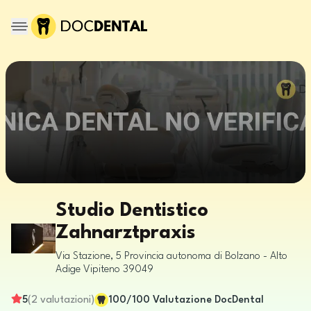
Studio Dentistico
Zahnarztpraxis
Via Stazione, 5
Provincia autonoma di Bolzano - Alto
Adige
Vipiteno
39049
5
(
2
valutazioni
)
100
/100
Valutazione DocDental