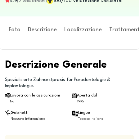
4.9
(
2
valutazioni
)
100
/100
Valutazione DocDental
Foto
Descrizione
Localizzazione
Trattament
Descrizione Generale
Spezialisierte Zahnarztpraxis für Parodontologie &
Implantologie.
Lavora con le assicurazioni
Aperta dal
No
1995
Gabinetti
Lingue
Nessuna informazione
Tedesco, Italiano