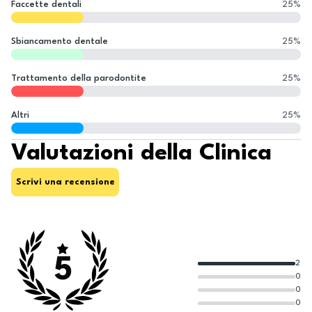
Faccette dentali
25
%
Sbiancamento dentale
25
%
Trattamento della parodontite
25
%
Altri
25
%
Valutazioni della Clinica
Scrivi una recensione
5
2
0
0
0