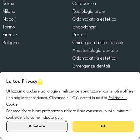
Roma
Ortodonzia
Milano
Radiologia orale
Napoli
Odontoiatria estetica
Torino
Endodonzia
Firenze
Protesi
Bologna
Chirurgia maxillo-facciale
Anestesiologia dentale
Odontoiatria estetica
Emergenze dentali
Odontoiatria generale
La tua Privacy
Odontoiatria pediatrica
Chirurgia orale
Utilizziamo cookie e tecnologie simili per personalizzare i contenuti e offrire
Implantologia dentale
una migliore esperienza. Cliccando su 'Ok', accetti la nostra
Politica sui
Cookie
Parodontologia
Per modificare le tue preferenze o ritirare il tuo consenso, puoi eliminare i
cookie del sito come indicato
qui
.
© 2025 DocDental. Tutti i diritti riservati.
Rifiutare
Ok
United
Portugal
Italia
France
España
Nederland
Deutschland
Polska
Kingdom