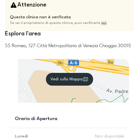
Attenzione
Questa clinica non è verificata
Se sei il proprietario di questa clinica, puoi verificarla
qui
Esplora l'area
SS Romea, 127
Città Metropolitana di Venezia
Chioggia
30015
Vedi sulla Mappa
Orario di Apertura
Lunedì
Non disponibile