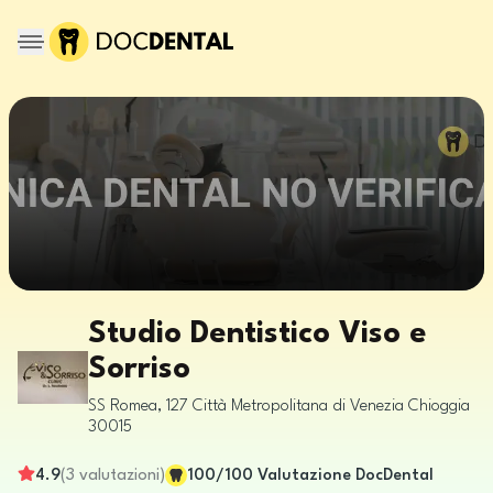
Studio Dentistico Viso e
Sorriso
SS Romea, 127
Città Metropolitana di Venezia
Chioggia
30015
4.9
(
3
valutazioni
)
100
/100
Valutazione DocDental