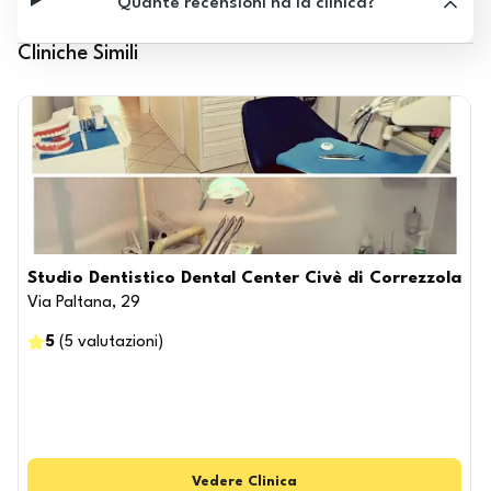
Quante recensioni ha la clinica?
Cliniche Simili
Studio Dentistico Dental Center Civè di Correzzola
Via Paltana, 29
5
(
5
valutazioni
)
Vedere
Clinica