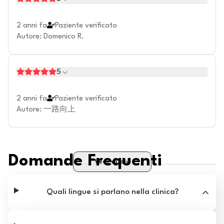
2 anni fa
Paziente verificato
Autore
:
Domenico R.
5
2 anni fa
Paziente verificato
Autore
:
一路向上
Domande Frequenti
Vedi di più
Quali lingue si parlano nella clinica?