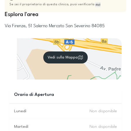
Se sei il proprietario di questa clinica, puoi verificarla
qui
Esplora l'area
Via Firenze, 51
Salerno
Mercato San Severino
84085
Vedi sulla Mappa
Orario di Apertura
Lunedì
Non disponibile
Martedì
Non disponibile