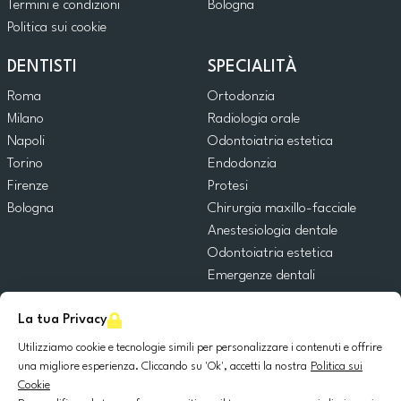
Termini e condizioni
Bologna
Politica sui cookie
DENTISTI
SPECIALITÀ
Roma
Ortodonzia
Milano
Radiologia orale
Napoli
Odontoiatria estetica
Torino
Endodonzia
Firenze
Protesi
Bologna
Chirurgia maxillo-facciale
Anestesiologia dentale
Odontoiatria estetica
Emergenze dentali
Odontoiatria generale
La tua Privacy
Odontoiatria pediatrica
Chirurgia orale
Utilizziamo cookie e tecnologie simili per personalizzare i contenuti e offrire
Implantologia dentale
una migliore esperienza. Cliccando su 'Ok', accetti la nostra
Politica sui
Cookie
Parodontologia