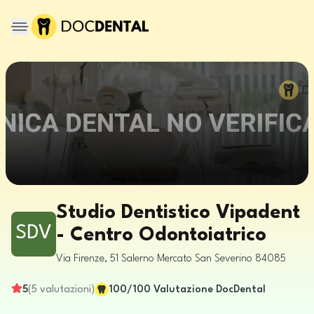
Studio Dentistico Vipadent
SDV
- Centro Odontoiatrico
Via Firenze, 51
Salerno
Mercato San Severino
84085
5
(
5
valutazioni
)
100
/100
Valutazione DocDental