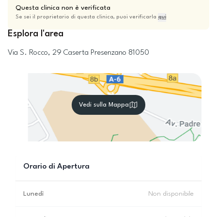
Questa clinica non è verificata
Se sei il proprietario di questa clinica, puoi verificarla
qui
Esplora l'area
Via S. Rocco, 29
Caserta
Presenzano
81050
Vedi sulla Mappa
Orario di Apertura
Lunedì
Non disponibile