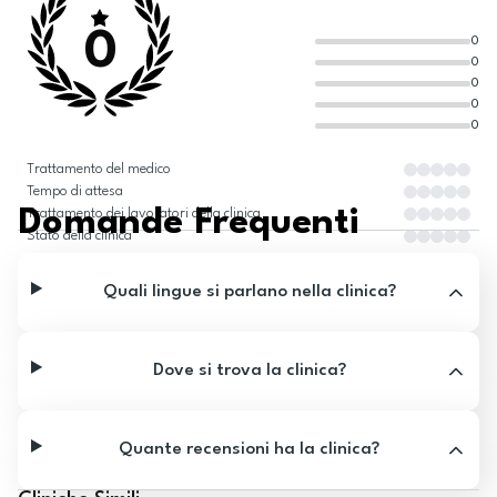
0
0
0
0
0
0
Trattamento del medico
Tempo di attesa
Domande Frequenti
Trattamento dei lavoratori della clinica
Stato della clinica
Quali lingue si parlano nella clinica?
Dove si trova la clinica?
Quante recensioni ha la clinica?