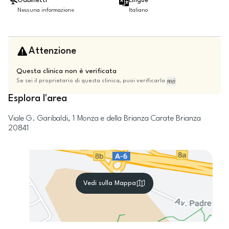
Gabinetti
Lingue
Nessuna informazione
Italiano
Attenzione
Questa clinica non è verificata
Se sei il proprietario di questa clinica, puoi verificarla
qui
Esplora l'area
Viale G. Garibaldi, 1
Monza e della Brianza
Carate Brianza
20841
Vedi sulla Mappa