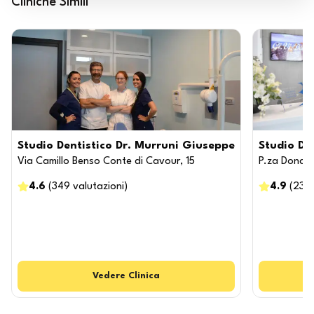
Cliniche Simili
Studio Dentistico Dr. Murruni Giuseppe
Studio Den
Via Camillo Benso Conte di Cavour, 15
P.za Donato
4.6
(
349
valutazioni
)
4.9
(
239
Vedere
Clinica
V