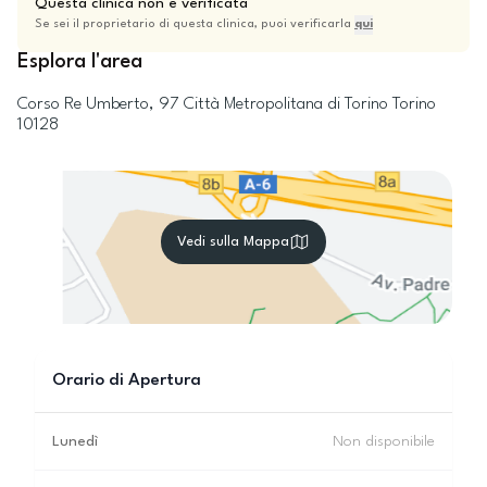
Questa clinica non è verificata
Se sei il proprietario di questa clinica, puoi verificarla
qui
Esplora l'area
Corso Re Umberto, 97
Città Metropolitana di Torino
Torino
10128
Vedi sulla Mappa
Orario di Apertura
Lunedì
Non disponibile