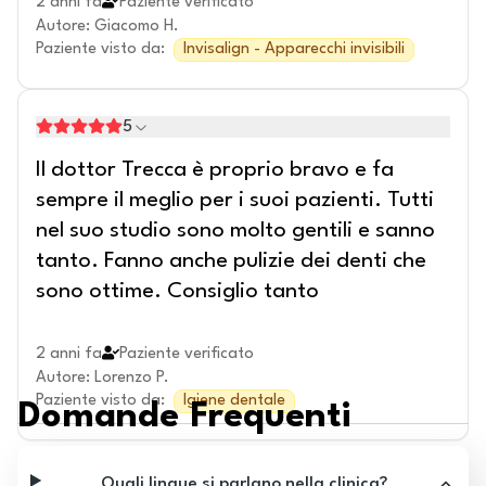
2 anni fa
Paziente verificato
Autore
:
Giacomo H.
Paziente visto da
:
Invisalign - Apparecchi invisibili
5
Il dottor Trecca è proprio bravo e fa
sempre il meglio per i suoi pazienti. Tutti
nel suo studio sono molto gentili e sanno
tanto. Fanno anche pulizie dei denti che
sono ottime. Consiglio tanto
2 anni fa
Paziente verificato
Autore
:
Lorenzo P.
Paziente visto da
:
Igiene dentale
Domande Frequenti
Quali lingue si parlano nella clinica?