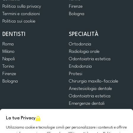
Politica sulla privacy
Firenze
Termini e condizioni
Bologna
Politica sui cookie
DENTISTI
SPECIALITÀ
Roma
Ortodonzia
Milano
Radiologia orale
Napoli
Odontoiatria estetica
Torino
Endodonzia
Firenze
Protesi
Bologna
Chirurgia maxillo-facciale
Anestesiologia dentale
Odontoiatria estetica
Emergenze dentali
Odontoiatria generale
La tua Privacy
Odontoiatria pediatrica
Chirurgia orale
Utilizziamo cookie e tecnologie simili per personalizzare i contenuti e offrire