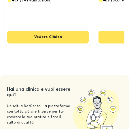
4.9
(
941
valutazioni
)
4.9
(
907
val
Vedere
Clinica
Hai una clinica e vuoi essere
qui?
Unisciti a DocDental, la piattaforma
con tutto ciò che ti serve per far
crescere la tua pratica e fare il
salto di qualità