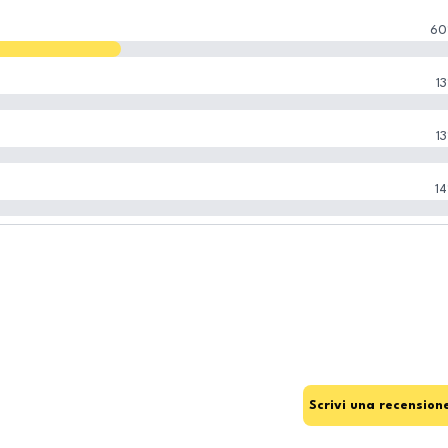
60
13
13
14
Scrivi una recension