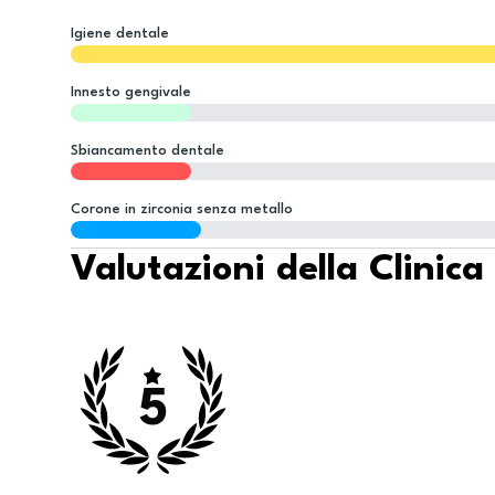
Igiene dentale
Innesto gengivale
Sbiancamento dentale
Corone in zirconia senza metallo
Valutazioni della Clinica
5