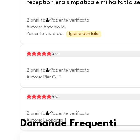
reception era simpatica e mi ha fatto se
2 anni fa
Paziente verificato
Autore
:
Antonio M.
Paziente visto da
:
Igiene dentale
5
2 anni fa
Paziente verificato
Autore
:
Pier G. T.
5
2 anni fa
Paziente verificato
Autore
:
Leonardo.l
Domande Frequenti