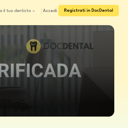
Registrati in DocDental
Accedi
a il tuo dentista