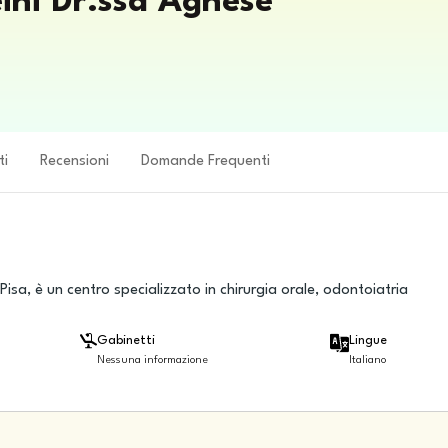
eini Dr.ssa Agnese
ti
Recensioni
Domande Frequenti
Pisa, è un centro specializzato in chirurgia orale, odontoiatria
Gabinetti
Lingue
Nessuna informazione
Italiano