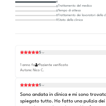
4
Trattamento del medico
0
Tempo di attesa
0
Trattamento dei lavoratori della cl
0
Stato della clinica
0
5
1 anno fa
Paziente verificato
Autore
:
Nico C.
5
Sono andata in clinica e mi sono trovat
spiegato tutto. Ho fatto una pulizia dei