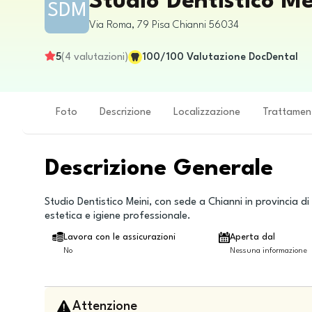
Studio Dentistico M
SDM
Via Roma, 79
Pisa
Chianni
56034
5
(
4
valutazioni
)
100
/100
Valutazione DocDental
Foto
Descrizione
Localizzazione
Trattamen
Descrizione Generale
Studio Dentistico Meini, con sede a Chianni in provincia di 
estetica e igiene professionale.
Lavora con le assicurazioni
Aperta dal
No
Nessuna informazione
Attenzione