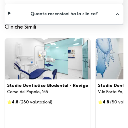
Quante recensioni ha la clinica?
Cliniche Simili
Studio Dentistico Bludental - Rovigo
Studio Dentis
Corso del Popolo, 155
V.le Porta Po, 
4.8
(
280
valutazioni
)
4.8
(
80
valut