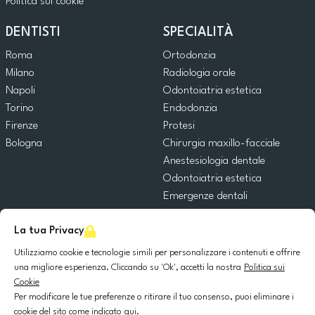
Politica sui cookie
DENTISTI
SPECIALITÀ
Roma
Ortodonzia
Milano
Radiologia orale
Napoli
Odontoiatria estetica
Torino
Endodonzia
Firenze
Protesi
Bologna
Chirurgia maxillo-facciale
Anestesiologia dentale
Odontoiatria estetica
Emergenze dentali
Odontoiatria generale
La tua Privacy
Odontoiatria pediatrica
Chirurgia orale
Utilizziamo cookie e tecnologie simili per personalizzare i contenuti e offrire
Implantologia dentale
una migliore esperienza. Cliccando su 'Ok', accetti la nostra
Politica sui
Cookie
Parodontologia
Per modificare le tue preferenze o ritirare il tuo consenso, puoi eliminare i
cookie del sito come indicato
qui
.