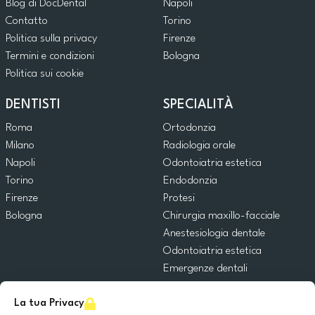
Blog di DocDental
Napoli
Contatto
Torino
Politica sulla privacy
Firenze
Termini e condizioni
Bologna
Politica sui cookie
DENTISTI
SPECIALITÀ
Roma
Ortodonzia
Milano
Radiologia orale
Napoli
Odontoiatria estetica
Torino
Endodonzia
Firenze
Protesi
Bologna
Chirurgia maxillo-facciale
Anestesiologia dentale
Odontoiatria estetica
Emergenze dentali
Odontoiatria generale
La tua Privacy
Odontoiatria pediatrica