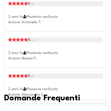
5
2 anni fa
Paziente verificato
Autore
:
Antonella T.
5
2 anni fa
Paziente verificato
Autore
:
Marina P.
5
2 anni fa
Paziente verificato
Autore
:
Alessandra S.
Domande Frequenti