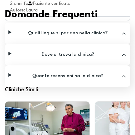
2 anni fa
Paziente verificato
Autore
:
Laura
Domande Frequenti
Quali lingue si parlano nella clinica?
Dove si trova la clinica?
Quante recensioni ha la clinica?
Cliniche Simili