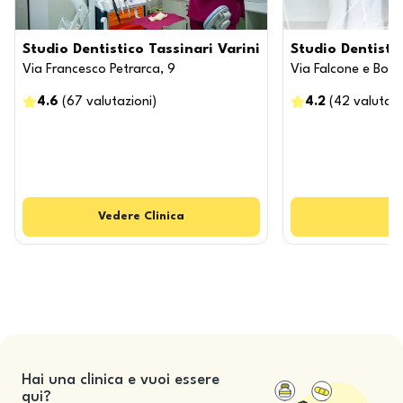
Studio Dentistico Tassinari Varini
Studio Dentisti
Via Francesco Petrarca, 9
Via Falcone e Borsel
4.6
(
67
valutazioni
)
4.2
(
42
valutazi
Vedere
Clinica
Hai una clinica e vuoi essere
qui?