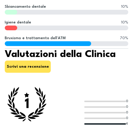
Sbiancamento dentale
10
%
Igiene dentale
10
%
Bruxismo e trattamento dell'ATM
70
%
Valutazioni della Clinica
Scrivi una recensione
1
0
0
0
0
4