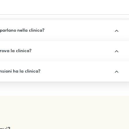
 parlano nella clinica?
rova la clinica?
sioni ha la clinica?