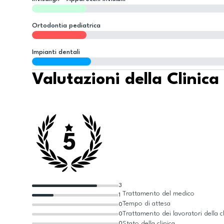
Ortodontia pediatrica
Impianti dentali
Valutazioni della Clinica
5
3
Trattamento del medico
1
Tempo di attesa
0
Trattamento dei lavoratori della cl
0
Stato della clinica
0