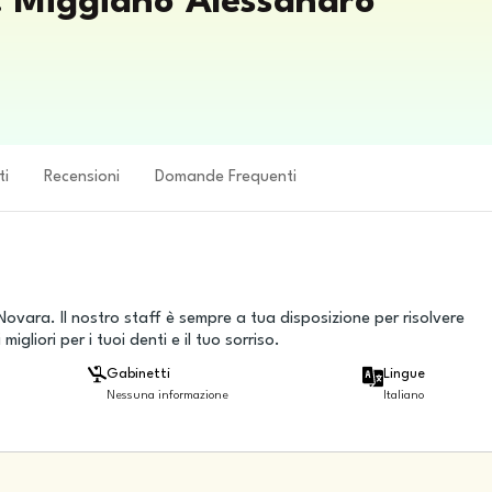
r. Miggiano Alessandro
ti
Recensioni
Domande Frequenti
 Novara. Il nostro staff è sempre a tua disposizione per risolvere
igliori per i tuoi denti e il tuo sorriso.
Gabinetti
Lingue
Nessuna informazione
Italiano