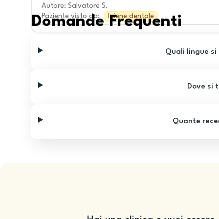
Autore
:
Salvatore S.
Paziente visto da
:
Igiene dentale
Domande Frequenti
Quali lingue si
Dove si t
Quante recen