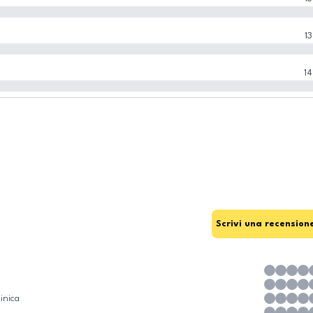
13
14
Scrivi una recension
inica