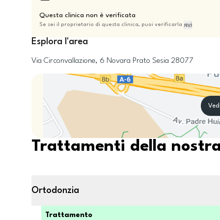
Questa clinica non è verificata
Se sei il proprietario di questa clinica, puoi verificarla
qui
Esplora l'area
Via Circonvallazione, 6
Novara
Prato Sesia
28077
Ved
Trattamenti della nostra
Ortodonzia
Trattamento