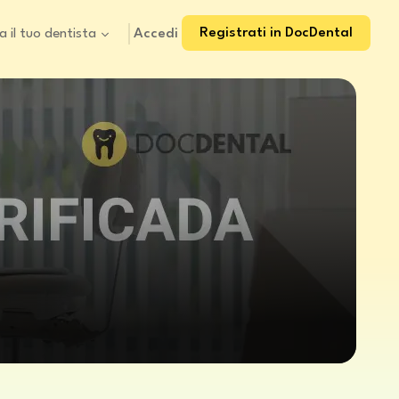
Registrati in DocDental
Accedi
a il tuo dentista