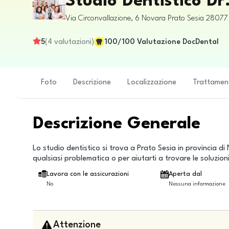
Studio Dentistico D
Via Circonvallazione, 6
Novara
Prato Sesia
28077
5
(
4
valutazioni
)
100
/100
Valutazione DocDental
Foto
Descrizione
Localizzazione
Trattamen
Descrizione Generale
Lo studio dentistico si trova a Prato Sesia in provincia di
qualsiasi problematica o per aiutarti a trovare le soluzioni m
Lavora con le assicurazioni
Aperta dal
No
Nessuna informazione
Attenzione