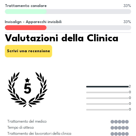
Trattamento canalare
33
%
Invisalign - Apparecchi invisibili
33
%
Valutazioni della Clinica
Scrivi una recensione
5
2
0
0
0
0
Trattamento del medico
Tempo di attesa
Trattamento dei lavoratori della clinica