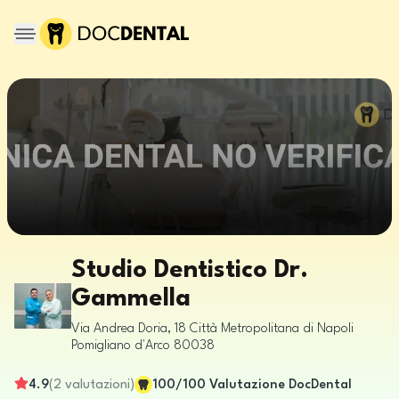
Studio Dentistico Dr.
Gammella
Via Andrea Doria, 18
Città Metropolitana di Napoli
Pomigliano d'Arco
80038
4.9
(
2
valutazioni
)
100
/100
Valutazione DocDental