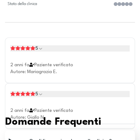
Stato della clinica
5
2 anni fa
Paziente verificato
Autore
:
Mariagrazia E.
5
2 anni fa
Paziente verificato
Autore
:
Giallo N.
Domande Frequenti