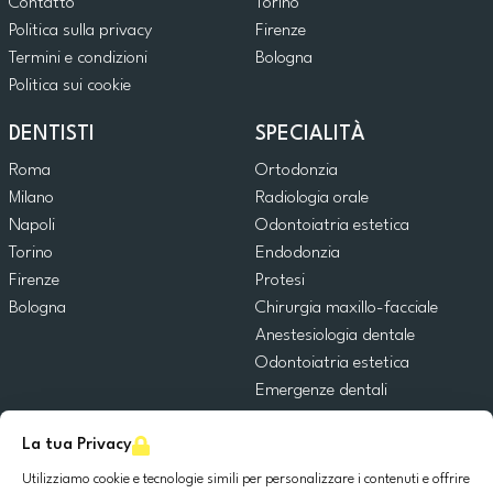
Contatto
Torino
Politica sulla privacy
Firenze
Termini e condizioni
Bologna
Politica sui cookie
DENTISTI
SPECIALITÀ
Roma
Ortodonzia
Milano
Radiologia orale
Napoli
Odontoiatria estetica
Torino
Endodonzia
Firenze
Protesi
Bologna
Chirurgia maxillo-facciale
Anestesiologia dentale
Odontoiatria estetica
Emergenze dentali
Odontoiatria generale
La tua Privacy
Odontoiatria pediatrica
Chirurgia orale
Utilizziamo cookie e tecnologie simili per personalizzare i contenuti e offrire