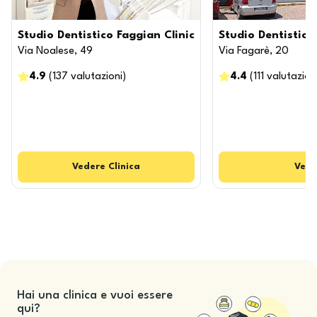
Studio Dentistico Faggian Clinic
Studio Dentistic
Via Noalese, 49
Via Fagarè, 20
4.9
(
137
valutazioni
)
4.4
(
111
valutazion
Vedere
Clinica
Vede
Hai una clinica e vuoi essere
qui?