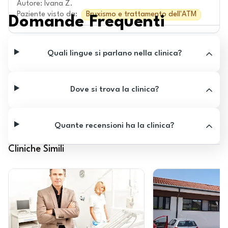
Autore
:
Ivana Z.
Paziente visto da
:
Bruxismo e trattamento dell'ATM
Domande Frequenti
Quali lingue si parlano nella clinica?
Dove si trova la clinica?
Quante recensioni ha la clinica?
Cliniche Simili