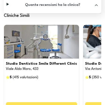
Quante recensioni ha la clinica?
Cliniche Simili
Studio Dentistico Smile Different Clinic
Studio Den
Viale Aldo Moro, 433
Via Antonio 
5
(
415
valutazioni
)
5
(
350
val