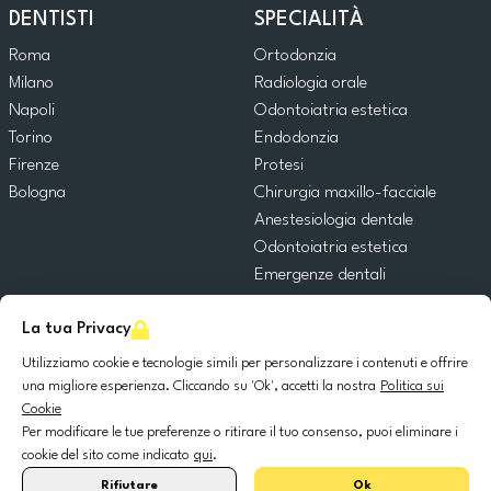
DENTISTI
SPECIALITÀ
Roma
Ortodonzia
Milano
Radiologia orale
Napoli
Odontoiatria estetica
Torino
Endodonzia
Firenze
Protesi
Bologna
Chirurgia maxillo-facciale
Anestesiologia dentale
Odontoiatria estetica
Emergenze dentali
Odontoiatria generale
La tua Privacy
Odontoiatria pediatrica
Chirurgia orale
Utilizziamo cookie e tecnologie simili per personalizzare i contenuti e offrire
Implantologia dentale
una migliore esperienza. Cliccando su 'Ok', accetti la nostra
Politica sui
Cookie
Parodontologia
Per modificare le tue preferenze o ritirare il tuo consenso, puoi eliminare i
cookie del sito come indicato
qui
.
© 2025 DocDental. Tutti i diritti riservati.
Rifiutare
Ok