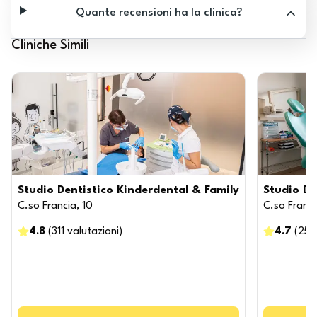
Quante recensioni ha la clinica?
Cliniche Simili
Studio Dentistico Kinderdental & Family
Studio De
C.so Francia, 10
C.so Franci
4.8
(
311
valutazioni
)
4.7
(
250