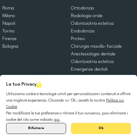
Roma
Ortodonzia
Milano
Radiologia orale
Napoli
Odontoiatria estetica
Torino
Endodonzia
Firenze
Protesi
Bologna
Chirurgia maxillo-facciale
Anestesiologia dentale
Odontoiatria estetica
Emergenze dentali
Odontoiatria generale
La tua Privacy
Odontoiatria pediatrica
Chirurgia orale
Utilizziamo cookie e tecnologie simili per personalizzare i contenuti e offrire
Implantologia dentale
una migliore esperienza. Cliccando su 'Ok', accetti la nostra
Politica sui
Cookie
Parodontologia
Per modificare le tue preferenze o ritirare il tuo consenso, puoi eliminare i
cookie del sito come indicato
qui
.
© 2025 DocDental. Tutti i diritti riservati.
Rifiutare
Ok
United
Portugal
Italia
France
España
Nederland
Deutschland
Polska