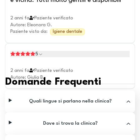
è vicina. Tutti molto gentili e disponibili
2 anni fa
Paziente verificato
Autore
:
Eleonora G.
Paziente visto da
:
Igiene dentale
5
2 anni fa
Paziente verificato
Autore
:
Giulia B.
Domande Frequenti
Quali lingue si parlano nella clinica?
Dove si trova la clinica?