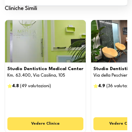
Cliniche Simili
Studio Dentistico Medical Center
Studio Dentistic
Km. 63.400, Via Casilina, 105
Via della Peschiera
4.8
(
49
valutazioni
)
4.9
(
36
valutazio
Vedere
Clinica
Vedere
Clin