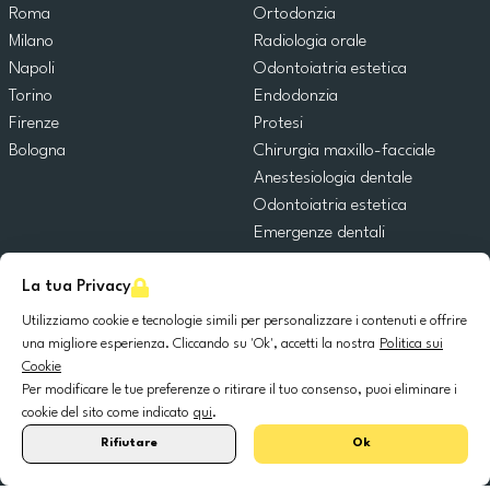
Roma
Ortodonzia
Milano
Radiologia orale
Napoli
Odontoiatria estetica
Torino
Endodonzia
Firenze
Protesi
Bologna
Chirurgia maxillo-facciale
Anestesiologia dentale
Odontoiatria estetica
Emergenze dentali
Odontoiatria generale
La tua Privacy
Odontoiatria pediatrica
Chirurgia orale
Utilizziamo cookie e tecnologie simili per personalizzare i contenuti e offrire
Implantologia dentale
una migliore esperienza. Cliccando su 'Ok', accetti la nostra
Politica sui
Cookie
Parodontologia
Per modificare le tue preferenze o ritirare il tuo consenso, puoi eliminare i
cookie del sito come indicato
qui
.
© 2025 DocDental. Tutti i diritti riservati.
Rifiutare
Ok
United
Portugal
Italia
France
España
Nederland
Deutschland
Polska
Kingdom