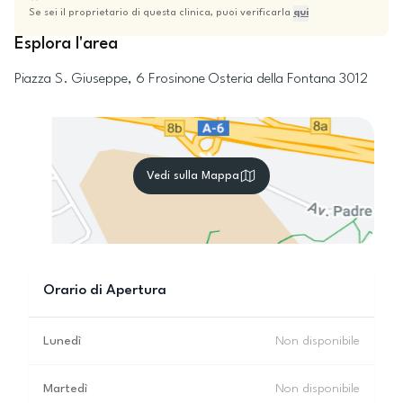
Se sei il proprietario di questa clinica, puoi verificarla
qui
Esplora l'area
Piazza S. Giuseppe, 6
Frosinone
Osteria della Fontana
3012
Vedi sulla Mappa
Orario di Apertura
Lunedì
Non disponibile
Martedì
Non disponibile