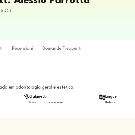
tt. Alessio Parrotta
36043
ti
Recensioni
Domande Frequenti
zada em odontologia geral e estética.
Gabinetti
Lingue
Nessuna informazione
Italiano