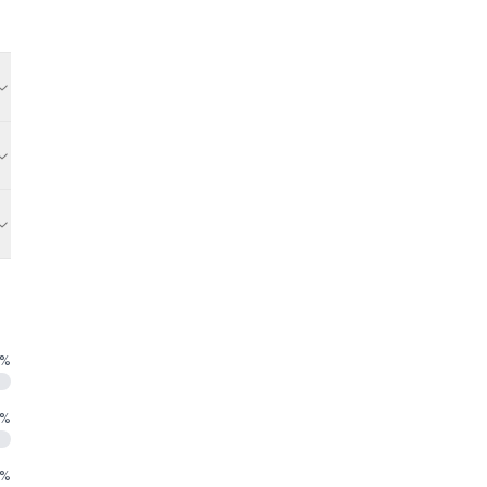
%
%
%