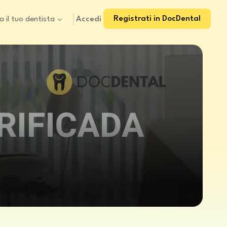
Registrati in DocDental
Accedi
a il tuo dentista