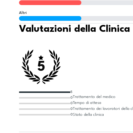
Altri
Valutazioni della Clinica
5
5
Trattamento del medico
0
Tempo di attesa
0
Trattamento dei lavoratori della cl
0
Stato della clinica
0