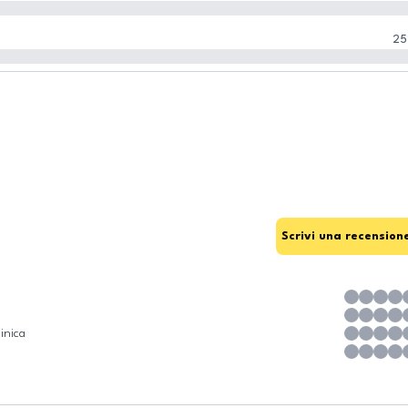
25
Scrivi una recension
inica