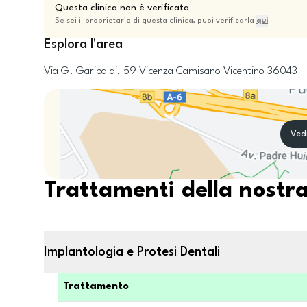
Questa clinica non è verificata
Se sei il proprietario di questa clinica, puoi verificarla
qui
Esplora l'area
Via G. Garibaldi, 59
Vicenza
Camisano Vicentino
36043
Ved
Trattamenti della nostra
Implantologia e Protesi Dentali
Trattamento