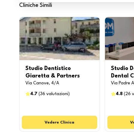
Cliniche Simili
Studio Dentistico
Studio D
Giaretta & Partners
Dental C
Via Canove, 4/A
Via Padre A
4.7
(
36
valutazioni
)
4.8
(
26
v
Vedere
Clinica
V