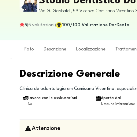
Studio Dentistico Do
Via G. Garibaldi, 59
Vicenza
Camisano Vicentino
5
(
5
valutazioni
)
100
/100
Valutazione DocDental
Foto
Descrizione
Localizzazione
Trattamen
Descrizione Generale
Clínica de odontologia em Camisano Vicentino, especiali
Lavora con le assicurazioni
Aperta dal
No
Nessuna informazione
Attenzione