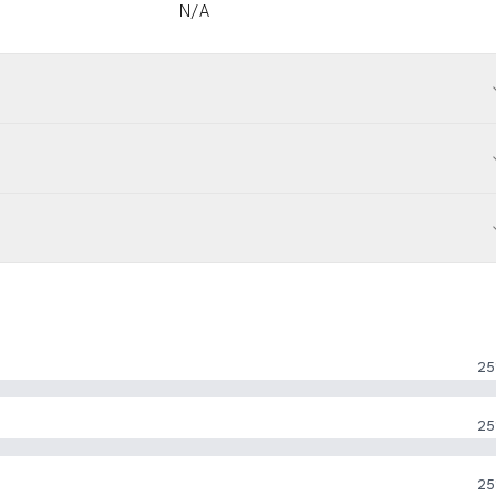
N/A
25
25
25