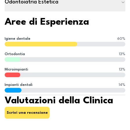
Odontoiatria Estetica
Aree di Esperienza
Igiene dentale
60
%
Ortodontia
13
%
Microimpianti
13
%
Impianti dentali
14
%
Valutazioni della Clinica
Scrivi una recensione