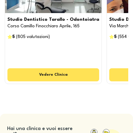
Studio Dentistico Tarallo - Odontoiatra
Studio De
Corso Camillo Finocchiaro Aprile, 165
Via Marchese
5
(
805
valutazioni
)
5
(
554
va
Vedere
Clinica
V
Hai una clinica e vuoi essere