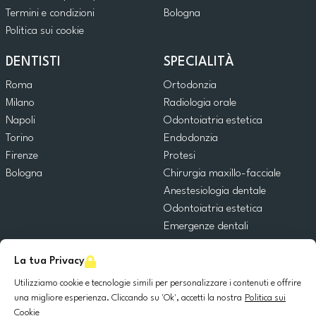
Termini e condizioni
Bologna
Politica sui cookie
DENTISTI
SPECIALITÀ
Roma
Ortodonzia
Milano
Radiologia orale
Napoli
Odontoiatria estetica
Torino
Endodonzia
Firenze
Protesi
Bologna
Chirurgia maxillo-facciale
Anestesiologia dentale
Odontoiatria estetica
Emergenze dentali
Odontoiatria generale
La tua Privacy
Odontoiatria pediatrica
Chirurgia orale
Utilizziamo cookie e tecnologie simili per personalizzare i contenuti e offrire
Implantologia dentale
una migliore esperienza. Cliccando su 'Ok', accetti la nostra
Politica sui
Cookie
Parodontologia