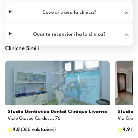
Dove si trova la clinica?
Quante recensioni ha la clinica?
Cliniche Simili
Studio Dentistico Dental Clinique Livorno
Studio D
Viale Giosuè Carducci, 76
Via Giova
4.8
(
366
valutazioni
)
4.9
(
19