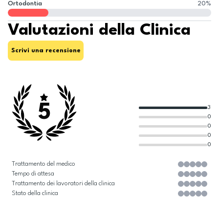
Ortodontia
20
%
Valutazioni della Clinica
Scrivi una recensione
5
3
0
0
0
0
Trattamento del medico
Tempo di attesa
Trattamento dei lavoratori della clinica
Stato della clinica