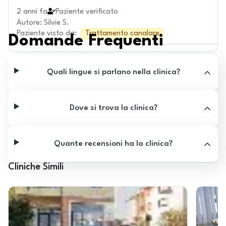
2 anni fa
Paziente verificato
Autore
:
Silvie S.
Paziente visto da
:
Trattamento canalare
Domande Frequenti
Quali lingue si parlano nella clinica?
Dove si trova la clinica?
Quante recensioni ha la clinica?
Cliniche Simili