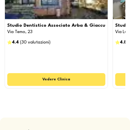
Studio Dentistico Associato Arba & Giaccu
Studio
Via Temo, 23
Via Luig
4.4
(
30
valutazioni
)
4.8
(
Vedere
Clinica