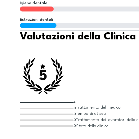
Igiene dentale
Estrazioni dentali
Valutazioni della Clinica
5
4
Trattamento del medico
0
Tempo di attesa
0
Trattamento dei lavoratori della cl
0
Stato della clinica
0