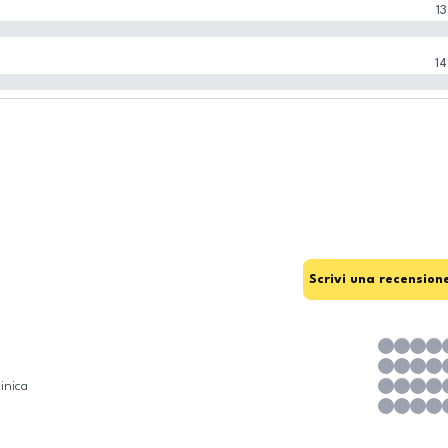
13
14
Scrivi una recension
inica