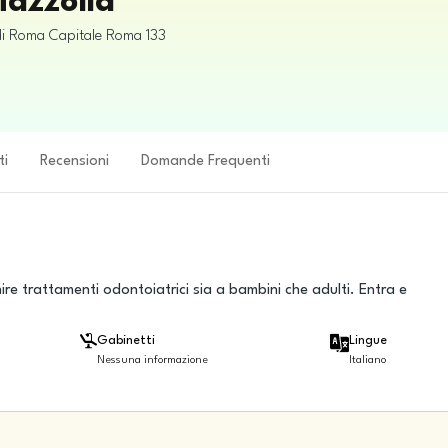
iazzolla
di Roma Capitale
Roma
133
ti
Recensioni
Domande Frequenti
re trattamenti odontoiatrici sia a bambini che adulti. Entra e
Gabinetti
Lingue
Nessuna informazione
Italiano