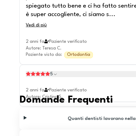
spiegato tutto bene e ci ha fatto sentire
è super accogliente, ci siamo s
...
Vedi di più
2 anni fa
Paziente verificato
Autore
:
Teresa C.
Paziente visto da
:
Ortodontia
5
2 anni fa
Paziente verificato
Autore
:
Cristina S.
Domande Frequenti
Quanti dentisti lavorano nella