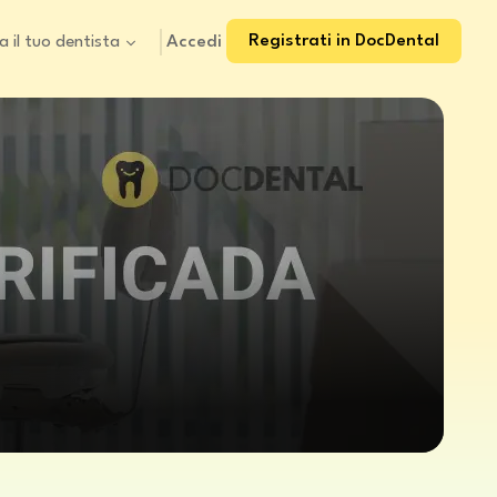
Registrati in DocDental
Accedi
a il tuo dentista