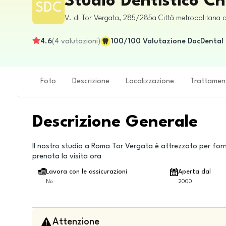
Studio Dentistico Ch
SDC
V. di Tor Vergata, 285/285a
Città metropolitana 
4.6
(
4
valutazioni
)
100
/100
Valutazione DocDental
Foto
Descrizione
Localizzazione
Trattamen
Descrizione Generale
Il nostro studio a Roma Tor Vergata è attrezzato per forni
prenota la visita ora
Lavora con le assicurazioni
Aperta dal
No
2000
Attenzione