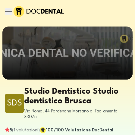
Studio Dentistico Studio
dentistico Brusca
SDS
Via Roma, 44
Pordenone
Morsano al Tagliamento
33075
5
(
1
valutazioni
)
100
/100
Valutazione DocDental