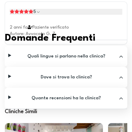
5
2 anni fa
Paziente verificato
Autore
:
Avvocato G. Z.
Domande Frequenti
Quali lingue si parlano nella clinica?
Dove si trova la clinica?
Quante recensioni ha la clinica?
Cliniche Simili