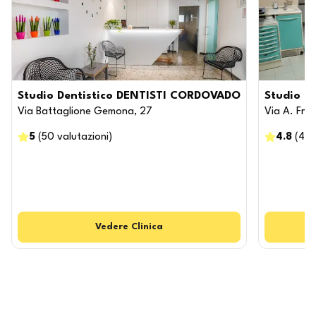
Studio Dentistico DENTISTI CORDOVADO
Studio De
Via Battaglione Gemona, 27
Via A. Fres
5
(
50
valutazioni
)
4.8
(
4
v
Vedere
Clinica