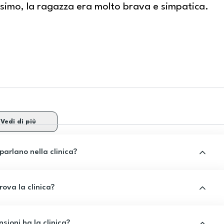
ssimo, la ragazza era molto brava e simpatica.
Vedi di più
 parlano nella clinica?
rova la clinica?
sioni ha la clinica?