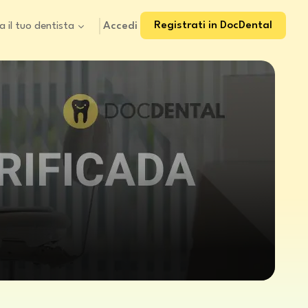
Registrati in DocDental
Accedi
a il tuo dentista