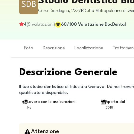
Studio Dentistico Bi
SDB
Corso Sardegna, 223/R
Città Metropolitana di G
4
(
5
valutazioni
)
60
/100
Valutazione DocDental
Foto
Descrizione
Localizzazione
Trattamen
Descrizione Generale
Il tuo studio dentistico di fiducia a Genova. Da noi trove
qualificato e disponibile.
Lavora con le assicurazioni
Aperta dal
No
2018
Attenzione