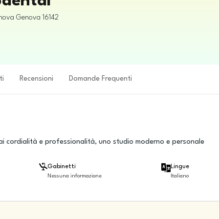
odental
enova
Genova
16142
ti
Recensioni
Domande Frequenti
rai cordialità e professionalità, uno studio moderno e personale
Gabinetti
Lingue
Nessuna informazione
Italiano