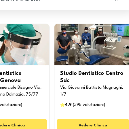
entistico
Studio Dentistico Centro
 Genova
Sdc
merciale Bisagno Via,
Via Giovanni Battista Magnaghi,
no Dalmazia, 75/77
1/7
valutazioni
)
4.9
(
395
valutazioni
)
edere
Clinica
Vedere
Clinica