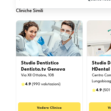
Cliniche Simili
Studio Dentistico
Studio D
Dentista.tv Genova
HDental
Via XII Ottobre, 108
Centro Com
Lungobisag
4.9
(
990
valutazioni
)
4.9
(
501
Vedere
Clinica
V