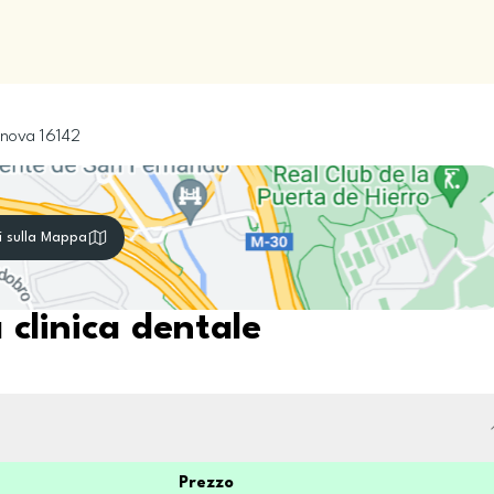
nova
16142
i sulla Mappa
 clinica dentale
Prezzo