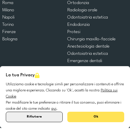
Roma
Ortodonzia
Milano
Radiologia orale
Napoli
Odontoiatria estetica
Torino
Endodonzia
Firenze
Protesi
Bologna
Chirurgia maxillo-facciale
Anestesiologia dentale
Odontoiatria estetica
Emergenze dentali
Odontoiatria generale
La tua Privacy
Odontoiatria pediatrica
Chirurgia orale
Utilizziamo cookie e tecnologie simili per personalizzare i contenuti e offrire
Implantologia dentale
una migliore esperienza. Cliccando su 'Ok', accetti la nostra
Politica sui
Cookie
Parodontologia
Per modificare le tue preferenze o ritirare il tuo consenso, puoi eliminare i
cookie del sito come indicato
qui
.
© 2025 DocDental. Tutti i diritti riservati.
Rifiutare
Ok
United
Portugal
Italia
France
España
Nederland
Deutschland
Polska
Kingdom