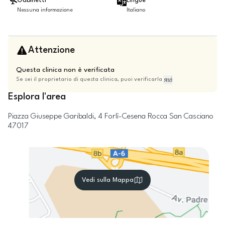
Gabinetti
Lingue
Nessuna informazione
Italiano
Attenzione
Questa clinica non è verificata
Se sei il proprietario di questa clinica, puoi verificarla
qui
Esplora l'area
Piazza Giuseppe Garibaldi, 4
Forlì-Cesena
Rocca San Casciano
47017
Vedi sulla Mappa