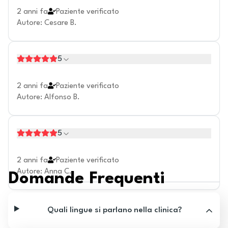
2 anni fa
Paziente verificato
Autore
:
Cesare B.
5
2 anni fa
Paziente verificato
Autore
:
Alfonso B.
5
2 anni fa
Paziente verificato
Autore
:
Anna C.
Domande Frequenti
Quali lingue si parlano nella clinica?