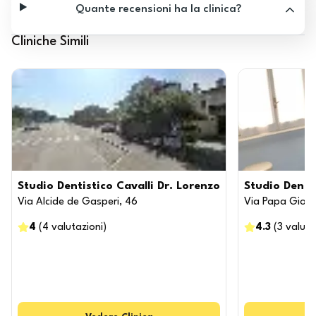
Quante recensioni ha la clinica?
Cliniche Simili
Studio Dentistico Cavalli Dr. Lorenzo
Studio Denti
Via Alcide de Gasperi, 46
Via Papa Giovan
4
(
4
valutazioni
)
4.3
(
3
valuta