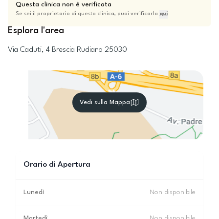
Questa clinica non è verificata
Se sei il proprietario di questa clinica, puoi verificarla
qui
Esplora l'area
Via Caduti, 4
Brescia
Rudiano
25030
Vedi sulla Mappa
Orario di Apertura
Lunedì
Non disponibile
Martedì
Non disponibile