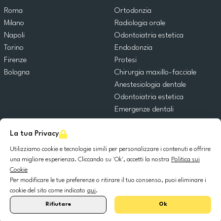
Roma
Ortodonzia
Milano
Radiologia orale
Napoli
Odontoiatria estetica
Torino
Endodonzia
Firenze
Protesi
Bologna
Chirurgia maxillo-facciale
Anestesiologia dentale
Odontoiatria estetica
Emergenze dentali
Odontoiatria generale
La tua Privacy
Odontoiatria pediatrica
Chirurgia orale
Utilizziamo cookie e tecnologie simili per personalizzare i contenuti e offrire
Implantologia dentale
una migliore esperienza. Cliccando su 'Ok', accetti la nostra
Politica sui
Cookie
Parodontologia
Per modificare le tue preferenze o ritirare il tuo consenso, puoi eliminare i
cookie del sito come indicato
qui
.
© 2025 DocDental. Tutti i diritti riservati.
Rifiutare
Ok
United
Portugal
Italia
France
España
Nederland
Deutschland
Polska
Kingdom