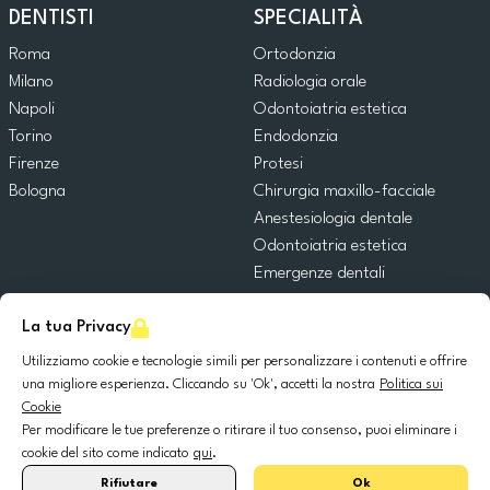
DENTISTI
SPECIALITÀ
Roma
Ortodonzia
Milano
Radiologia orale
Napoli
Odontoiatria estetica
Torino
Endodonzia
Firenze
Protesi
Bologna
Chirurgia maxillo-facciale
Anestesiologia dentale
Odontoiatria estetica
Emergenze dentali
Odontoiatria generale
La tua Privacy
Odontoiatria pediatrica
Chirurgia orale
Utilizziamo cookie e tecnologie simili per personalizzare i contenuti e offrire
Implantologia dentale
una migliore esperienza. Cliccando su 'Ok', accetti la nostra
Politica sui
Cookie
Parodontologia
Per modificare le tue preferenze o ritirare il tuo consenso, puoi eliminare i
cookie del sito come indicato
qui
.
© 2025 DocDental. Tutti i diritti riservati.
Rifiutare
Ok