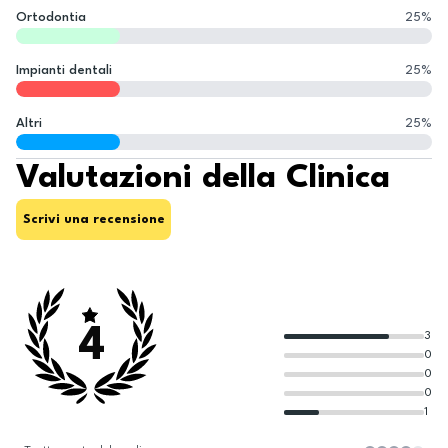
Ortodontia
25
%
Impianti dentali
25
%
Altri
25
%
Valutazioni della Clinica
Scrivi una recensione
4
3
0
0
0
1