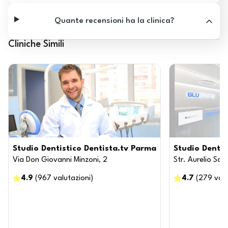
Quante recensioni ha la clinica?
Cliniche Simili
Studio Dentistico Dentista.tv Parma
Studio Dentis
Via Don Giovanni Minzoni, 2
Str. Aurelio Saff
4.9
(
967
valutazioni
)
4.7
(
279
valu