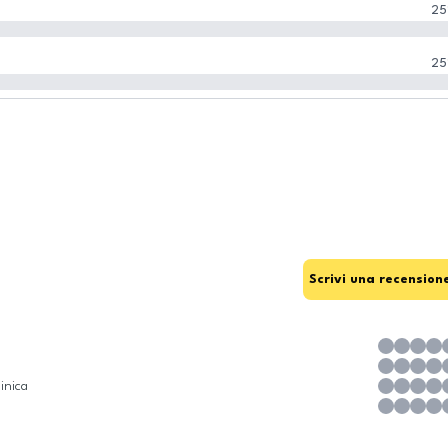
25
25
Scrivi una recension
inica