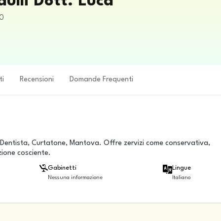
dulli Dott. Luca
0
ti
Recensioni
Domande Frequenti
. - Dentista, Curtatone, Mantova. Offre zervizi come conservativa,
ione cosciente.
Gabinetti
Lingue
Nessuna informazione
Italiano