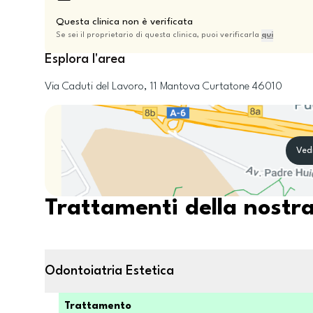
Questa clinica non è verificata
Se sei il proprietario di questa clinica, puoi verificarla
qui
Esplora l'area
Via Caduti del Lavoro, 11
Mantova
Curtatone
46010
Ved
Trattamenti della nostra
Odontoiatria Estetica
Trattamento