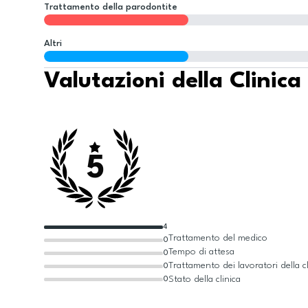
Trattamento della parodontite
Altri
Valutazioni della Clinica
5
4
Trattamento del medico
0
Tempo di attesa
0
Trattamento dei lavoratori della cl
0
Stato della clinica
0