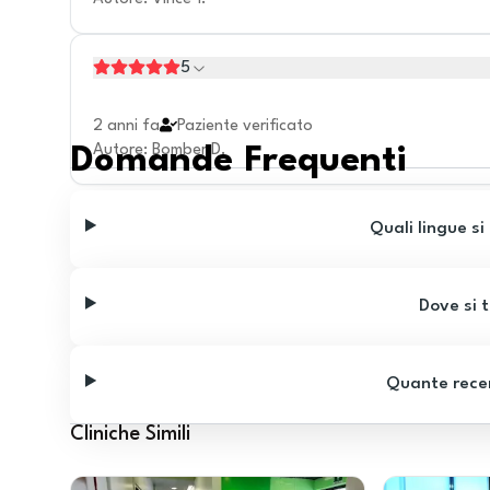
5
2 anni fa
Paziente verificato
Autore
:
Bomber D.
Domande Frequenti
Quali lingue si
Dove si t
Quante recen
Cliniche Simili