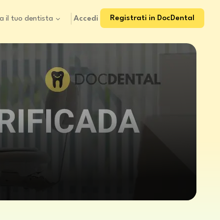
Registrati in DocDental
Accedi
a il tuo dentista