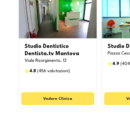
Studio Dentistico
Studio D
Dentista.tv Mantova
Piazza Cesa
Viale Risorgimento, 13
4.9
(
404
4.8
(
456
valutazioni
)
Vedere
Clinica
V