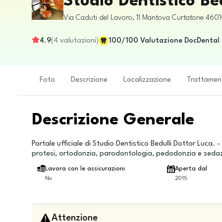
Studio Dentistico Be
Via Caduti del Lavoro, 11
Mantova
Curtatone
4601
4.9
(
4
valutazioni
)
100
/100
Valutazione DocDental
Foto
Descrizione
Localizzazione
Trattamen
Descrizione Generale
Portale ufficiale di Studio Dentistico Bedulli Dottor Luca
protesi, ortodonzia, parodontologia, pedodonzia e sedaz
Lavora con le assicurazioni
Aperta dal
No
2015
Attenzione