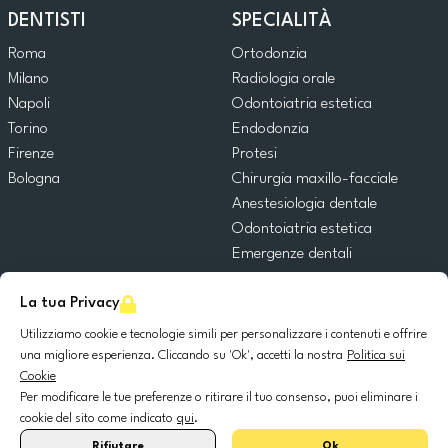
DENTISTI
SPECIALITÀ
Roma
Ortodonzia
Milano
Radiologia orale
Napoli
Odontoiatria estetica
Torino
Endodonzia
Firenze
Protesi
Bologna
Chirurgia maxillo-facciale
Anestesiologia dentale
Odontoiatria estetica
Emergenze dentali
Odontoiatria generale
La tua Privacy
Odontoiatria pediatrica
Chirurgia orale
Utilizziamo cookie e tecnologie simili per personalizzare i contenuti e offrire
Implantologia dentale
una migliore esperienza. Cliccando su 'Ok', accetti la nostra
Politica sui
Cookie
Parodontologia
Per modificare le tue preferenze o ritirare il tuo consenso, puoi eliminare i
cookie del sito come indicato
qui
.
© 2025 DocDental. Tutti i diritti riservati.
Rifiutare
Ok