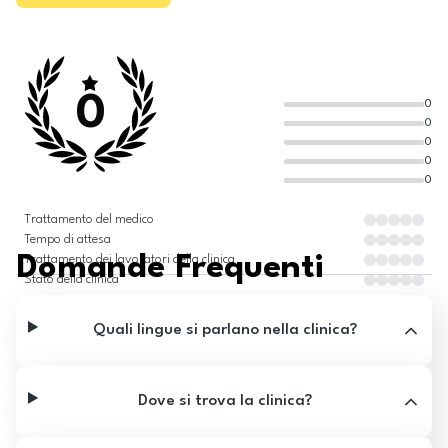
0
0
0
0
0
0
Trattamento del medico
Tempo di attesa
Domande Frequenti
Trattamento dei lavoratori della clinica
Stato della clinica
Quali lingue si parlano nella clinica?
Dove si trova la clinica?