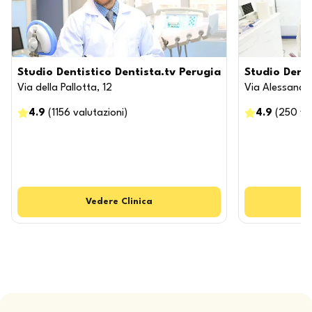
Studio Dentistico Dentista.tv Perugia
Studio Dent
Via della Pallotta, 12
Via Alessandr
4.9
(
1156
valutazioni
)
4.9
(
250
va
Vedere
Clinica