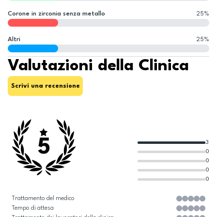
Corone in zirconia senza metallo
25
%
Altri
25
%
Valutazioni della Clinica
Scrivi una recensione
5
3
0
0
0
0
Trattamento del medico
Tempo di attesa