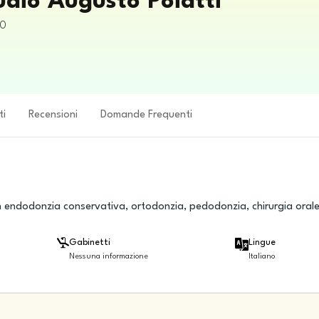
udio Augusto Poiatti
50
ti
Recensioni
Domande Frequenti
 in endodonzia conservativa, ortodonzia, pedodonzia, chirurgia oral
Gabinetti
Lingue
Nessuna informazione
Italiano