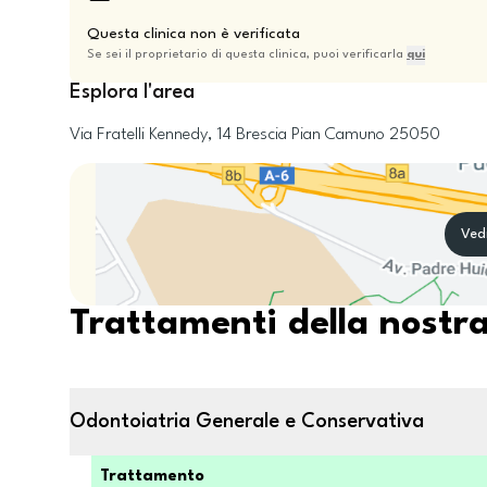
Questa clinica non è verificata
Se sei il proprietario di questa clinica, puoi verificarla
qui
Esplora l'area
Via Fratelli Kennedy, 14
Brescia
Pian Camuno
25050
Ved
Trattamenti della nostra
Odontoiatria Generale e Conservativa
Trattamento