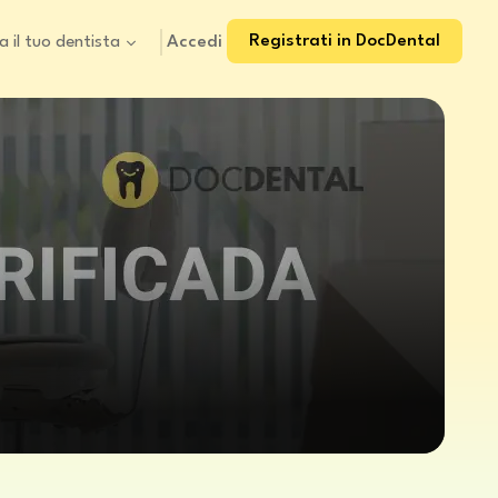
Registrati in DocDental
Accedi
a il tuo dentista