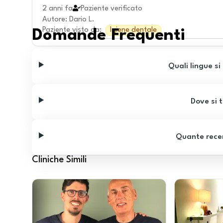
2 anni fa
Paziente verificato
Autore
:
Dario L.
Paziente visto da
:
Igiene dentale
Domande Frequenti
Quali lingue si
Dove si t
Quante recen
Cliniche Simili