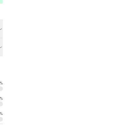
%
%
%