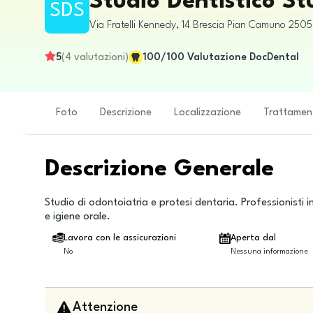
Studio Dentistico St
SDS
Via Fratelli Kennedy, 14
Brescia
Pian Camuno
250
5
(
4
valutazioni
)
100
/100
Valutazione DocDental
Foto
Descrizione
Localizzazione
Trattamen
Descrizione Generale
Studio di odontoiatria e protesi dentaria. Professionisti
e igiene orale.
Lavora con le assicurazioni
Aperta dal
No
Nessuna informazione
Attenzione