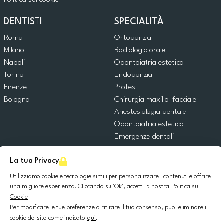
Politica sui cookie
DENTISTI
SPECIALITÀ
Roma
Ortodonzia
Milano
Radiologia orale
Napoli
Odontoiatria estetica
Torino
Endodonzia
Firenze
Protesi
Bologna
Chirurgia maxillo-facciale
Anestesiologia dentale
Odontoiatria estetica
Emergenze dentali
Odontoiatria generale
La tua Privacy
Odontoiatria pediatrica
Chirurgia orale
Utilizziamo cookie e tecnologie simili per personalizzare i contenuti e offrire
Implantologia dentale
una migliore esperienza. Cliccando su 'Ok', accetti la nostra
Politica sui
Cookie
Parodontologia
Per modificare le tue preferenze o ritirare il tuo consenso, puoi eliminare i
cookie del sito come indicato
qui
.