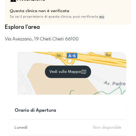
Questa clinica non è verificata
Se sei il proprietario di questa clinica, puoi verificarla
qui
Esplora l'area
Via Avezzano, 19
Chieti
Chieti
66100
Vedi sulla Mappa
Orario di Apertura
Lunedì
Non disponibile