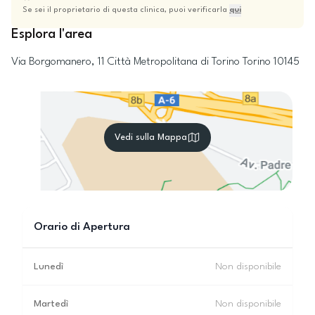
Se sei il proprietario di questa clinica, puoi verificarla
qui
Esplora l'area
Via Borgomanero, 11
Città Metropolitana di Torino
Torino
10145
Vedi sulla Mappa
Orario di Apertura
Lunedì
Non disponibile
Martedì
Non disponibile