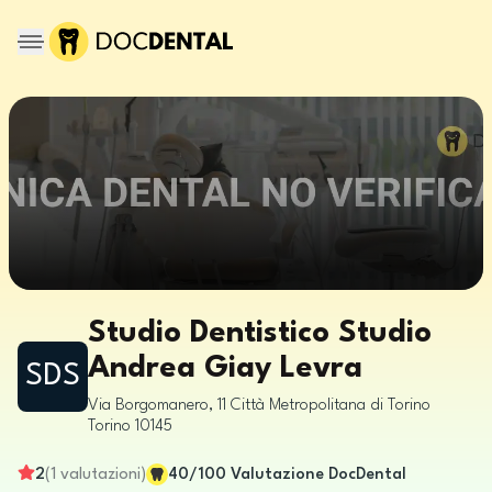
Studio Dentistico Studio
Andrea Giay Levra
SDS
Via Borgomanero, 11
Città Metropolitana di Torino
Torino
10145
2
(
1
valutazioni
)
40
/100
Valutazione DocDental