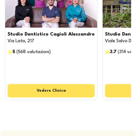
Studio Dentistico Cagioli Alessandro
Studio Denti
Via Lata, 217
Viale Salvo D'A
5
(
568
valutazioni
)
3.7
(
314
valu
Vedere
Clinica