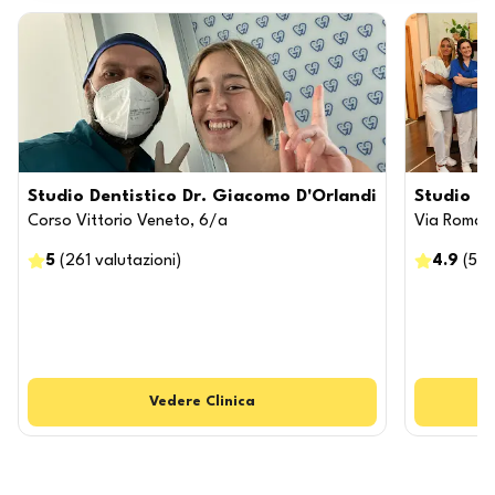
Studio Dentistico Dr. Giacomo D'Orlandi
Studio De
Corso Vittorio Veneto, 6/a
Via Roma, 
5
(
261
valutazioni
)
4.9
(
55
Vedere
Clinica