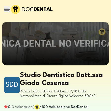
Studio Dentistico Dott.ssa
Giada Cosenza
SDD
Piazza Caduti di Pian D'Albero, 17/18
Città
Metropolitana di Firenze
Figline Valdarno
50063
0
(
0
valutazioni
)
/100
Valutazione DocDental