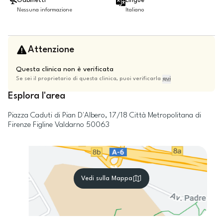
Gabinetti
Lingue
Nessuna informazione
Italiano
Attenzione
Questa clinica non è verificata
Se sei il proprietario di questa clinica, puoi verificarla
qui
Esplora l'area
Piazza Caduti di Pian D'Albero, 17/18
Città Metropolitana di
Firenze
Figline Valdarno
50063
Vedi sulla Mappa