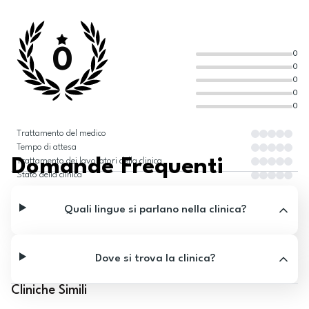
0
0
0
0
0
0
Trattamento del medico
Tempo di attesa
Domande Frequenti
Trattamento dei lavoratori della clinica
Stato della clinica
Quali lingue si parlano nella clinica?
Dove si trova la clinica?
Cliniche Simili